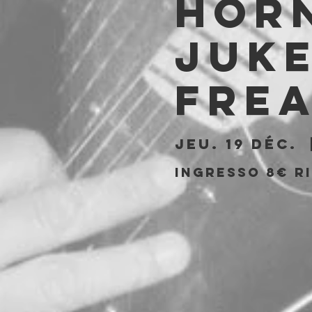
Hor
Juke
Fre
jeu. 19 déc.
  
Ingresso 8€ ri