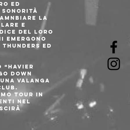
ro ed 
 sonorità 
camnbiare la 
lare e 
dice del loro 
ni emergono 
y Thunders ed 
 “Havier 
“Go Down 
 una valanga 
club. 
imo tour in 
nti nel 
scirà 