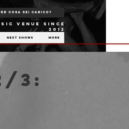
SIC VENUE SINCE
2012
Next shows
More
2/3: