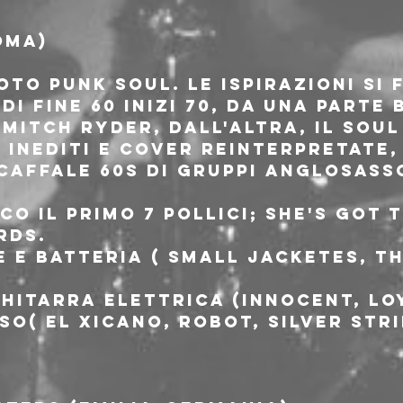
OMA)
to punk soul. Le ispirazioni si
di fine 60 inizi 70, da una parte 
Mitch Ryder, dall'altra, il Soul
 inediti e cover reinterpretate,
caffale 60s di gruppi anglosass
co il primo 7 pollici; She's got 
rds.
e e batteria ( small jacketes, Th
chitarra elettrica (innocent, lo
so( El xicano, Robot, silver str