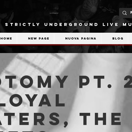
STRICTLY UNDERGROUND LIVE MU
Home
New Page
Nuova pagina
Blog
TOMY Pt. 
Loyal
ters, The