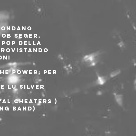
 fondano 
Bob seger, 
 pop della 
 rovistando 
oni 
the Power; per 
e Lu silver 
yal cheaters )
ing band)