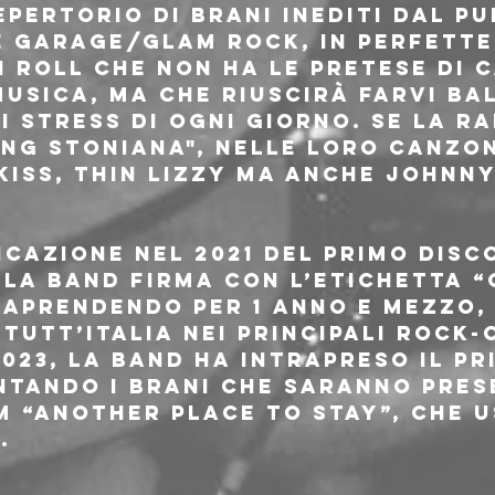
pertorio di brani inediti dal pu
e Garage/Glam Rock, in perfette
n roll che non ha le pretese di 
usica, ma che riuscirà farvi bal
 stress di ogni giorno. Se la ra
ing stoniana", nelle loro canzo
Kiss, Thin Lizzy ma anche Johnn
cazione nel 2021 del primo disco
 la band firma con l’etichetta 
raprendendo per 1 anno e mezzo,
 tutt’Italia nei principali rock-
023, la band ha intrapreso il pr
ntando i brani che saranno prese
 “Another Place To Stay”, che u
.