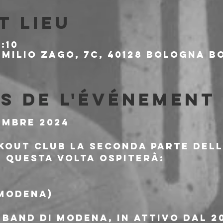
t lieu
:10
milio Zago, 7c, 40128 Bologna BO
s de l'événement
embre 2024
kout Club la seconda parte del
 questa volta ospiterà:
MODENA)
band di Modena, in attivo dal 20