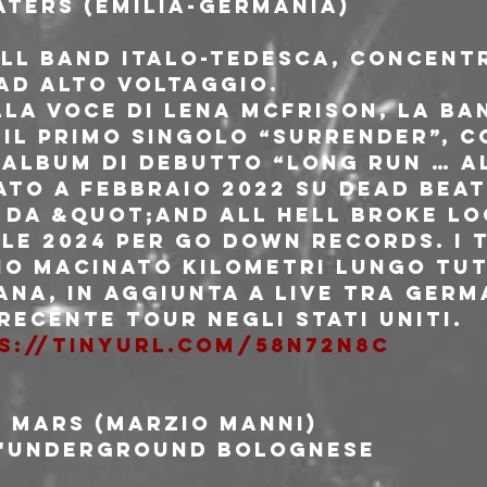
ATERS (EMILIA-GERMANIA)
ll band Italo-tedesca, concentr
 ad alto voltaggio.
la voce di Lena McFrison, la ban
il primo singolo “Surrender”, c
'album di debutto “Long Run … Al
ato a Febbraio 2022 su Dead Bea
o da &quot;And All Hell Broke L
le 2024 per Go Down Records. I 
o macinato kilometri lungo tut
ana, in aggiunta a live tra Germ
recente tour negli Stati Uniti.
s://tinyurl.com/58n72n8c
 MARS (Marzio Manni)
l'underground bolognese