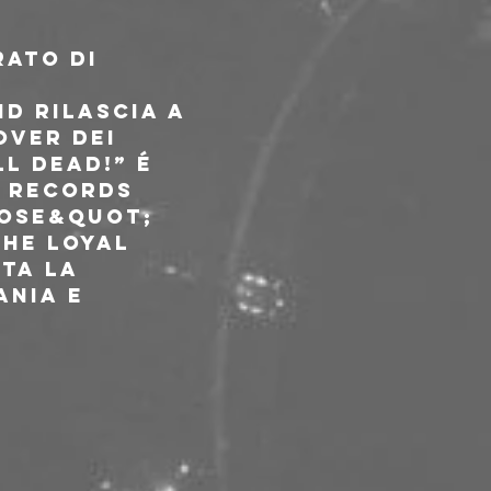
ato di 
d rilascia a 
over dei 
l Dead!” é 
t Records 
oose&quot; 
The Loyal 
ta la 
ania e 