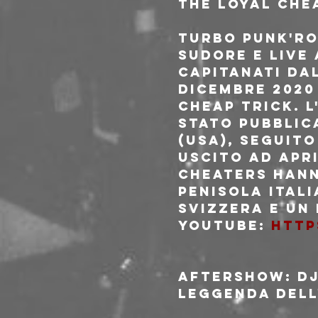
THE LOYAL CHE
Turbo Punk'Ro
sudore e live
Capitanati dal
Dicembre 2020 
Cheap Trick. L
stato pubblic
(USA), seguit
uscito ad Apri
Cheaters hann
penisola itali
Svizzera e un 
YOUTUBE: 
http
AFTERSHOW: DJ
Leggenda del