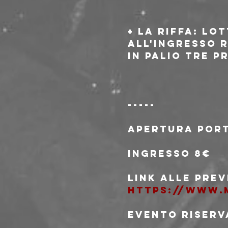
+ LA RIFFA: Lo
All'ingresso 
In palio tre p
-----
Apertura port
Ingresso 8€
Link alle prev
https://www.m
EVENTO RISERVA