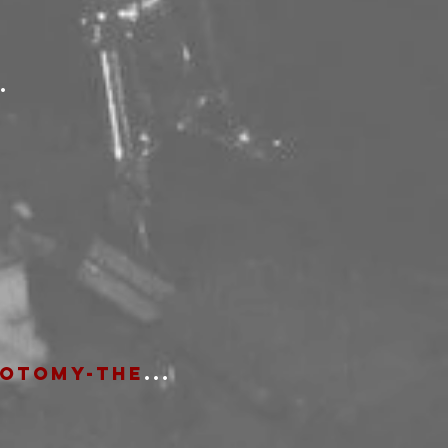
.
lotomy-the
...