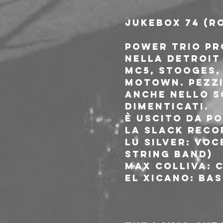
JUKEBOX 74 (R
Power trio pro
nella Detroit 
MC5, Stooges, 
Motown. Pezzi
anche nello s
dimenticati.
È uscito da po
la slack reco
Lu silver: voc
string band)
Max colliva: 
El xicano: bas