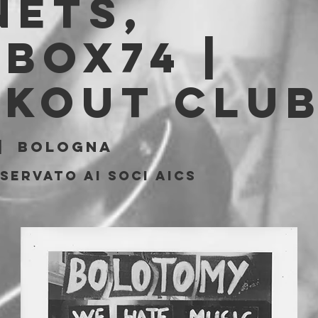
nets,
box74 |
akout Clu
|  
Bologna
servato ai soci aics