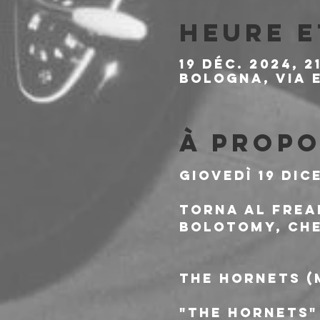
Heure e
19 déc. 2024, 21
Bologna, Via E
À propo
Giovedì 19 Dic
Torna al Frea
BOLOTOMY, che
THE HORNETS (
"The Hornets" 