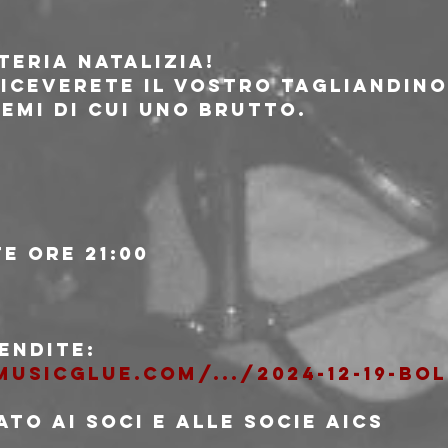
tteria natalizia!
riceverete il vostro tagliandino
remi di cui uno brutto.
e ore 21:00
endite:
usicglue.com/.../2024-12-19-bo
TO AI SOCI E ALLE SOCIE AICS