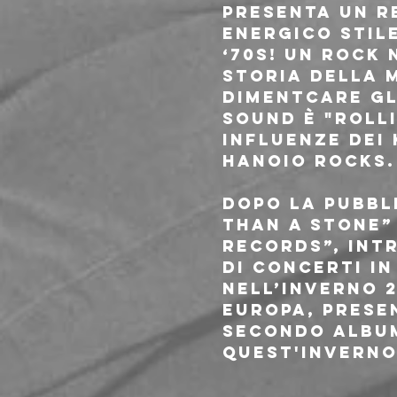
presenta un re
energico stil
‘70s! Un rock 
storia della m
dimentcare gli
sound è "roll
influenze dei 
Hanoio Rocks.
Dopo la pubbli
Than A Stone”
Records”, int
di concerti in
Nell’inverno 2
Europa, prese
secondo album
quest'inverno