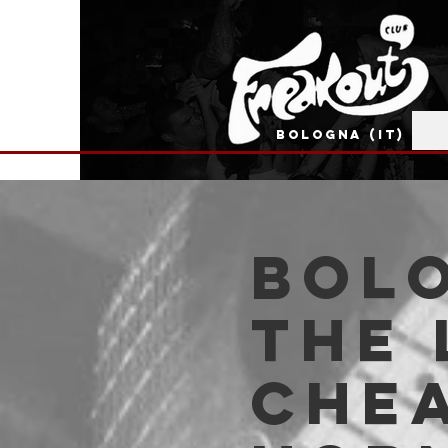
BOLOGNA (IT)
BOLO
The 
Chea