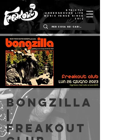
STRICTLY
UNDERGROUND LIVE
MUSIC VENUE SINCE
2012
Bongzilla
|
Freakout