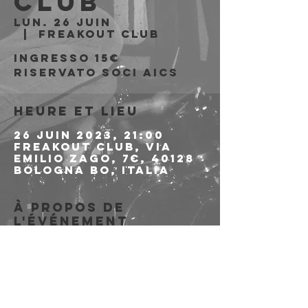
Club
lun. 26 juin
  |  
Freakout Club
Ingresso 15€
riservato soci AICS
Heure et lieu
26 juin 2023, 21:00
Freakout Club, Via
Emilio Zago, 7c, 40128
Bologna BO, Italia
À propos de
l'événement
PER LE PREVENDITE 
CLICCA QUI