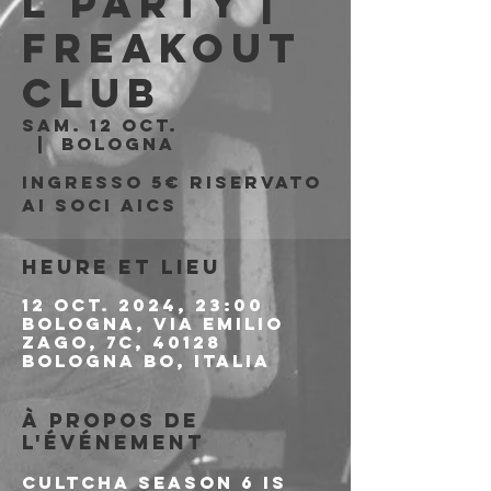
l Party |
Freakout
Club
sam. 12 oct.
  |  
Bologna
Ingresso 5€ riservato
ai soci AICS
Heure et lieu
12 oct. 2024, 23:00
Bologna, Via Emilio
Zago, 7c, 40128
Bologna BO, Italia
À propos de
l'événement
Cultcha season 6 is 