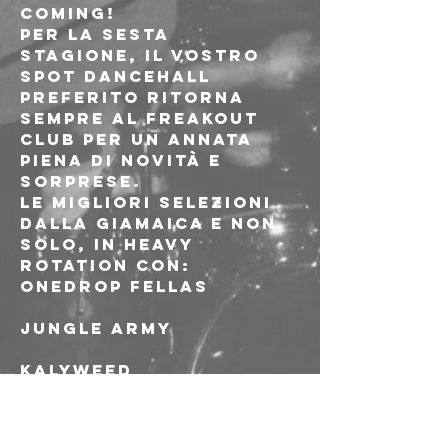
coming!
Per la sesta 
stagione, il vostro 
spot dancehall 
preferito ritorna 
sempre al Freakout 
Club per un annata 
piena di novità e 
sorprese.
Le migliori selezioni 
dalla Giamaica e non 
solo, in heavy 
rotation con:
Onedrop Fellas
Jungle Army
Kalyweed
Best vybz in town, 
tell the people!
Sabato 12 Ottobre