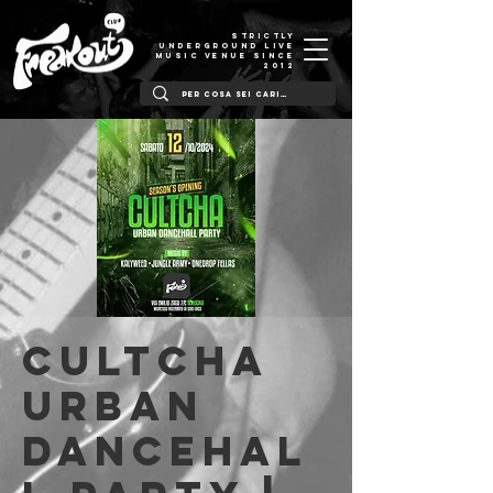
STRICTLY
UNDERGROUND LIVE
MUSIC VENUE SINCE
2012
Cultcha
Urban
Dancehal