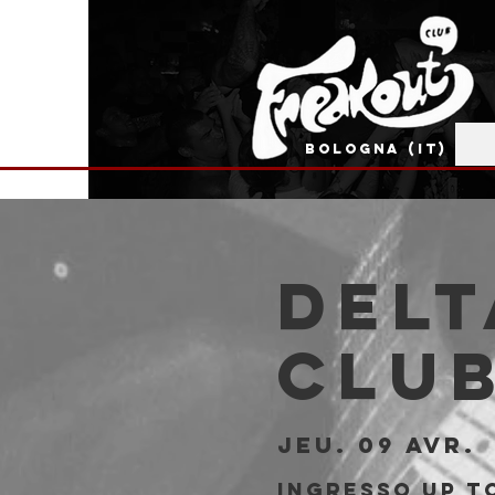
BOLOGNA (IT)
Delt
Clu
jeu. 09 avr.
 
Ingresso Up To