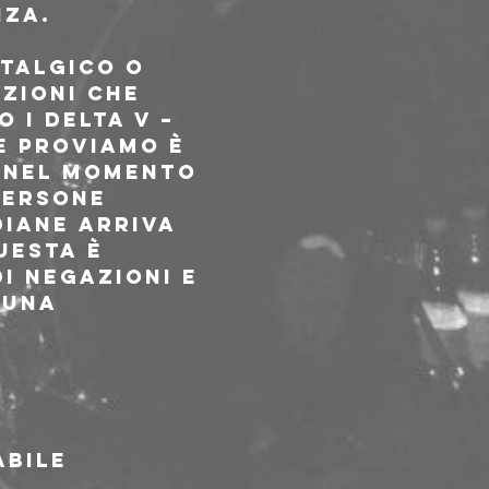
nza.
talgico o 
zioni che 
i Delta V – 
e proviamo è 
e nel momento 
persone 
iane arriva 
uesta è 
i negazioni e 
suna 
bile 