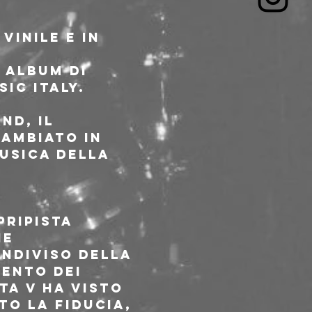
vinile e in 
o album di 
sic Italy.
nd, il 
cambiato in 
musica della 
ripista 
he 
ndiviso della 
ento dei 
ta V ha visto 
to la fiducia, 