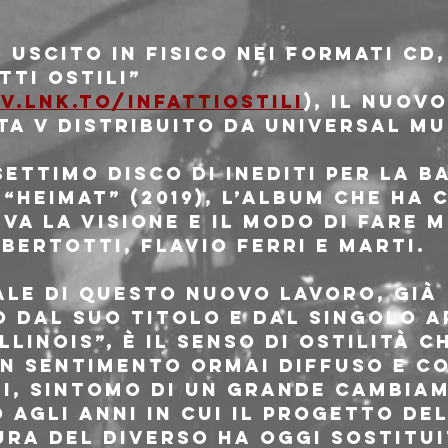
 uscito in fisico nei formati cd, 
TTI OSTILI” 
v.lnk.to/infattiostili
), il nuov
LTA V distribuito da Universal Mu
settimo disco di inediti per la ba
Heimat” (2019), l’album che ha 
va la visione e il modo di fare 
Bertotti, Flavio Ferri e Marti.
ale di questo nuovo lavoro, già 
 dal suo titolo e dal singolo ap
llinois”, è il senso di ostilità c
n sentimento ormai diffuso e co
gi, sintomo di un grande cambiam
 agli anni in cui il progetto Del
ura del diverso ha oggi sostitui