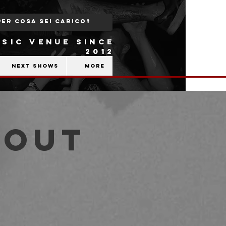
SIC VENUE SINCE
2012
Next shows
More
kout