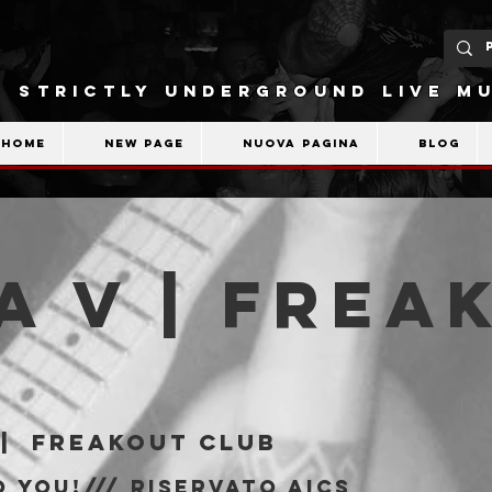
STRICTLY UNDERGROUND LIVE MU
Home
New Page
Nuova pagina
Blog
a V | Frea
b
 |  
Freakout Club
 You!/// riservato AICS