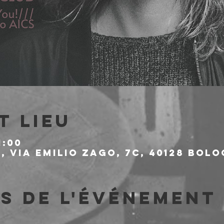
t lieu
1:00
 Via Emilio Zago, 7c, 40128 Bolo
s de l'événement