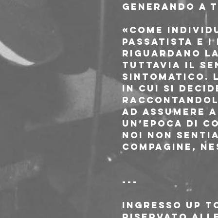
generando a tu
«Come individ
passatista e i
riguardano la
tuttavia il s
sintomatico. 
in cui si deci
raccontandole
ad assumere a
un’epoca di co
noi non senti
compagine, ne
---
Ingresso Up t
riservato alle