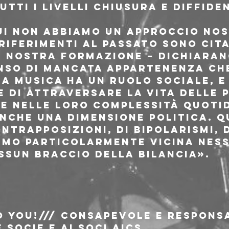
tti i livelli chiusura e diffide
ui non abbiamo un approccio nos
 riferimenti al passato sono cita
 nostra formazione – dichiarano 
enso di mancata appartenenza ch
La musica ha un ruolo sociale, 
de di attraversare la vita delle 
 nelle loro complessità quotid
nche una dimensione politica. Q
ntrapposizioni, di bipolarismi, d
amo particolarmente vicina nes
ssun braccio della bilancia».
o You!/// consapevole e responsa
 socie e ai soci AICS