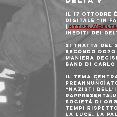
DELTA V
Il 17 ottobre è
digitale “IN FA
(
https://delta
inediti dei DE
Si tratta del 
secondo dopo “
maniera decisi
band di Carlo 
Il tema centr
preannunciato
“Nazisti dell’I
rappresenta u
società di og
tempi rispetto
la luce. La pa