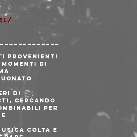
el/
_____________
ti provenienti 
 momenti di 
ma 
suonato 
ri di 
sti, cercando 
ombinabili per 
e 
usica colta e 