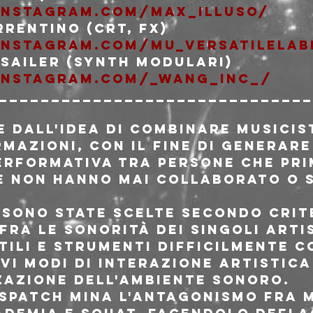
instagram.com/max_illuso/
instagram.com/mu_versatilelab
instagram.com/_wang_inc_/
______________________________
 dall'idea di combinare musicis
mazioni, con il fine di generare
erformativa tra persone che pri
ne non hanno mai collaborato o 
 sono state scelte secondo crite
fra le sonorità dei singoli arti
tili e strumenti difficilmente c
i modi di interazione artistica 
zazione dell'ambiente sonoro.

spatch mina l'antagonismo fra m