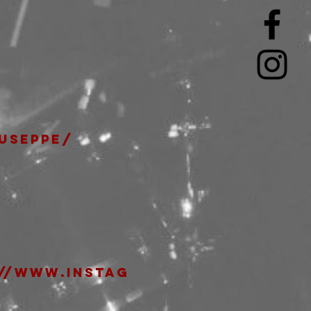
useppe/
/
//www.instag