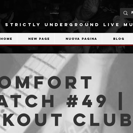
STRICTLY UNDERGROUND LIVE MU
Home
New Page
Nuova pagina
Blog
comfort
atch #49 |
akout Clu