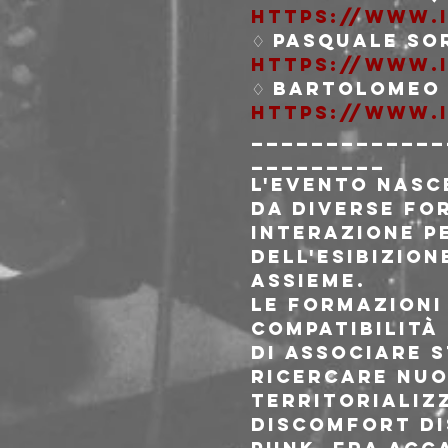
https://www.
https://www.
https://www.
_____________
_________
L'evento nasce
da diverse for
interazione p
dell'esibizio
assieme.

Le formazioni
compatibilità 
di associare s
ricercare nuov
territorializ
Discomfort Di