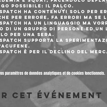
ademia e squat, facendolo defla
go possibile: il palco.

spatch ha contenuti solo per er
he per errore, fa errori ma se li
spatch ha un linguaggio ma vor
o di un gruppo di persone ed un
lo per una sera.

spatch supporta la sperimentaz
'acufene.

spatch è per il declino del merc
vos paramètres de données analytiques et de cookies fonctionnels.
er cet événement