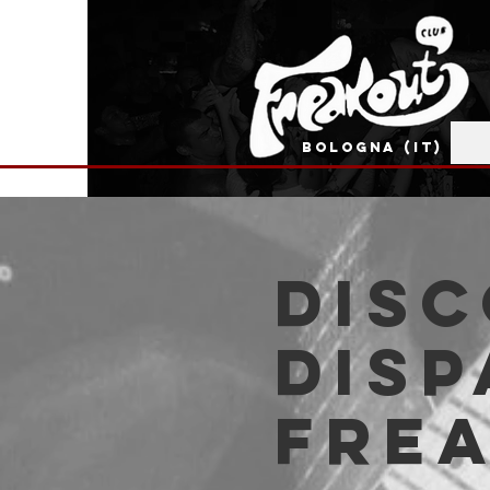
BOLOGNA (IT)
Dis
Disp
Fre