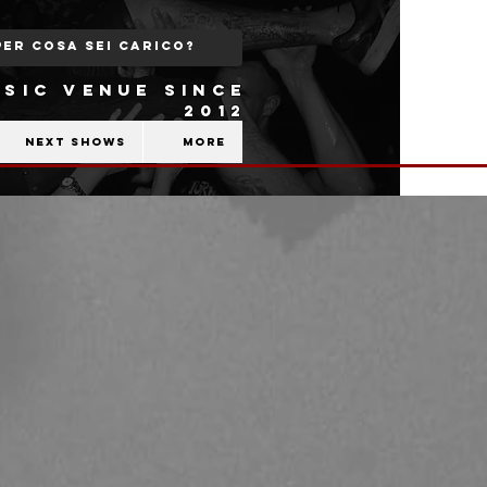
SIC VENUE SINCE
2012
Next shows
More
b