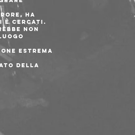
grare 
rore, ha 
 è cercati.

rebbe non 
 luogo 
ione estrema 
ato della 