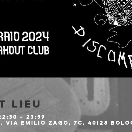
t lieu
22:30 – 23:59
 Via Emilio Zago, 7c, 40128 Bolo