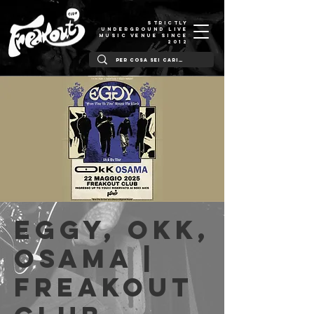
STRICTLY
UNDERGROUND LIVE
MUSIC VENUE SINCE
2012
Eggy, Okk,
Osama |
Freakout