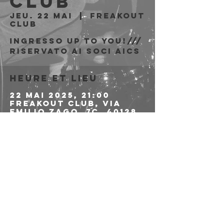
Club
jeu. 22 mai
  |  
Freakout
Club
Ingresso Up To You!///
riservato ai soci AICS
Heure et lieu
22 mai 2025, 21:00
Freakout Club, Via
Emilio Zago, 7c, 40128
Bologna BO, Italia
Partager cet
événement