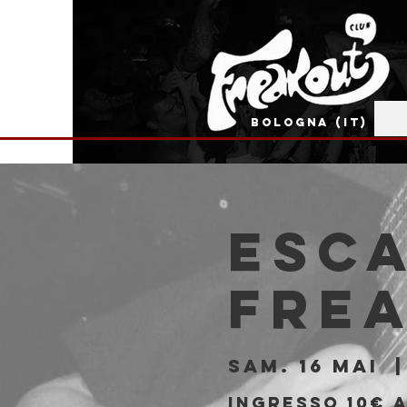
BOLOGNA (IT)
ESCA
Fre
sam. 16 mai
  |
Ingresso 10€ 