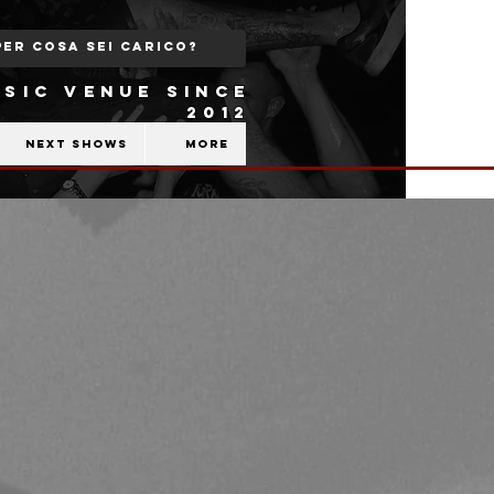
SIC VENUE SINCE
2012
Next shows
More
b