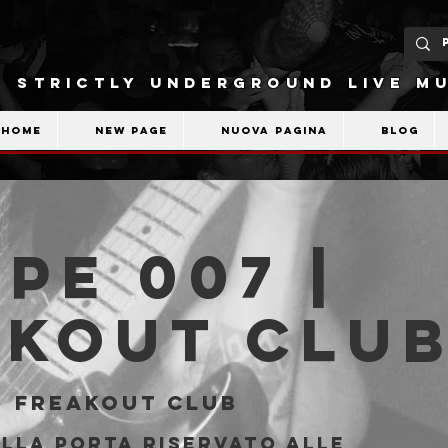
STRICTLY UNDERGROUND LIVE MU
Home
New Page
Nuova pagina
Blog
PE 007 |
akout Clu
  
Freakout Club
alla porta riservato alle