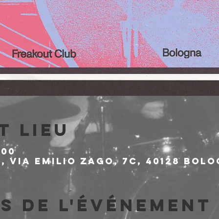
t lieu
:00
 Via Emilio Zago, 7c, 40128 Bolo
s de l'événement