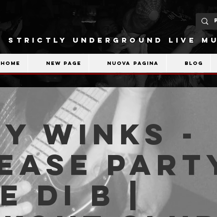
STRICTLY UNDERGROUND LIVE MU
Home
New Page
Nuova pagina
Blog
y Winks -
ease Part
e di B |