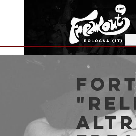
BOLOGNA (IT)
Fort
"Rel
Altr