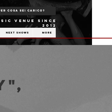
SIC VENUE SINCE
2012
Next shows
More
y",