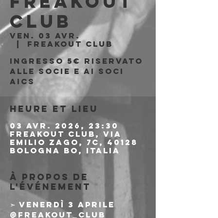
Freakout
Club
ven. 03 avr.
  |  
Freakout Club
Ingresso 5€ riservato
alle socie e ai soci
AICS
Heure et lieu
03 avr. 2026, 23:30
Freakout Club, Via
Emilio Zago, 7c, 40128
Bologna BO, Italia
À propos de
l'événement
➣ Venerdì 3 Aprile 
@freakout_club