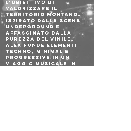
l’obiettivo di 
valorizzare il 
territorio montano. 
Ispirato dalla scena 
underground e 
affascinato dalla 
purezza del vinile, 
Alex fonde elementi 
Techno, Minimal e 
Progressive in un 
viaggio musicale in 
continua evoluzione, 
dove introspezione e 
sperimentazione si 
intrecciano.
- se qualcosa non va, 
rivolgiti al bar o 
all’ingresso
- per assicurarti 
l’ingresso vieni 