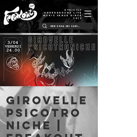
STRICTLY
UNDERGROUND LIVE
MUSIC VENUE SINCE
2012
Girovelle
Psicotro
niche |