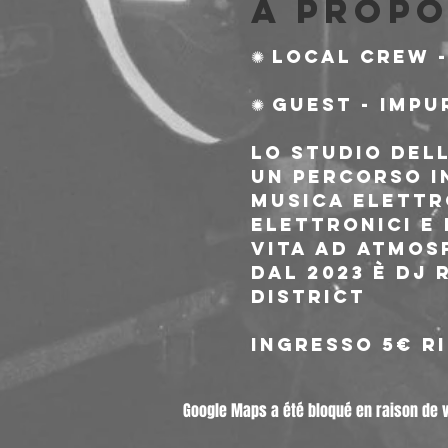
À propo
✺ local crew 
✺ Guest - Impu
Lo studio dell
un percorso i
musica elettr
elettronici e
vita ad atmos
Dal 2023 è DJ
District
Ingresso 5€ ri
Google Maps a été bloqué en raison de 