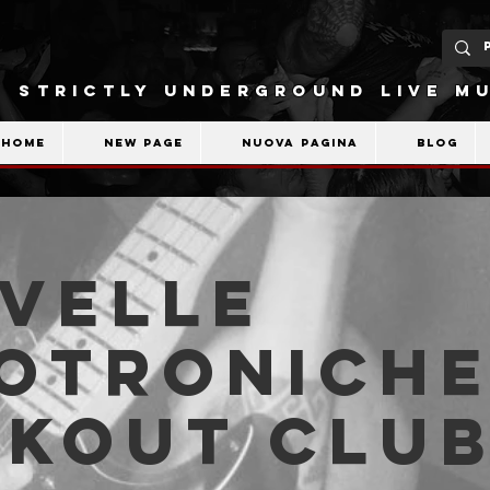
STRICTLY UNDERGROUND LIVE MU
Home
New Page
Nuova pagina
Blog
velle
otroniche
akout Clu