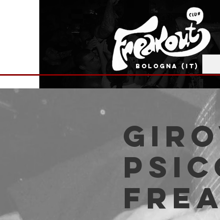
BOLOGNA (IT)
Giro
Psic
Fre