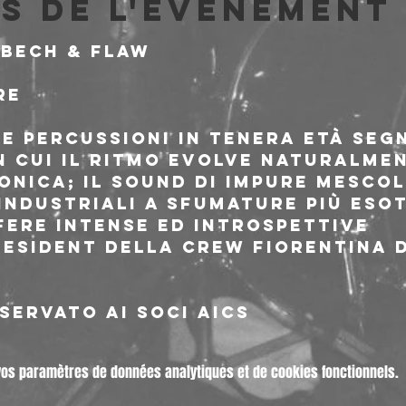
s de l'événement
-Bech & Flaw
re
e percussioni in tenera età segna
n cui il ritmo evolve naturalmen
onica; il sound di Impure mescol
 industriali a sfumature più eso
fere intense ed introspettive
 resident della crew fiorentina 
servato ai soci AICS
vos paramètres de données analytiques et de cookies fonctionnels.