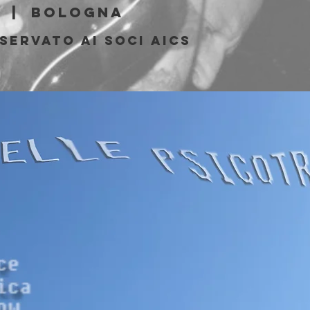
  |  
Bologna
servato ai soci AICS