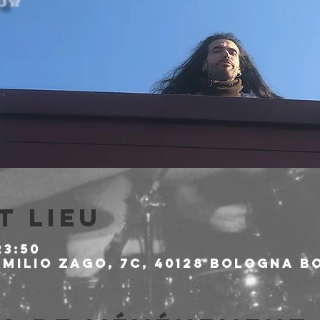
t lieu
23:50
milio Zago, 7c, 40128 Bologna BO