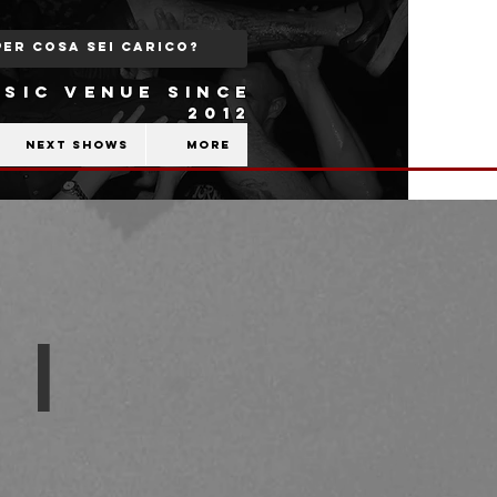
SIC VENUE SINCE
2012
Next shows
More
 |
b