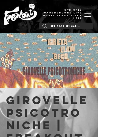
STRICTLY
UNDERGROUND LIVE
MUSIC VENUE SINCE
2012
Girovelle
Psicotro
niche |