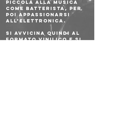
piccola alla musica 
come batterista, per 
poi appassionarsi 
all’elettronica.
Si avvicina quindi al 
formato vinilico e si 
forma nella scena 
napoletana 
attraverso una 
continua ricerca di 
groove e ritmi 
accattivanti.
Nei suoi set possiamo 
cogliere una spiccata 
influenza della 
progressive degli 
anni ‘90, della 
Trance, Techno ed 
Electro sino a 