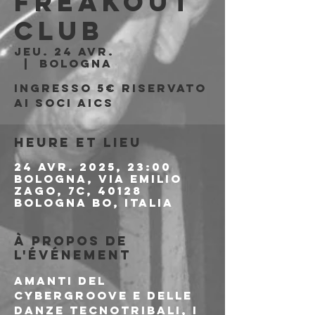
Freakout
Club
jeu. 24 avr.
  |  
Bologna
Ingresso 5€ riservato
ai soci AICS
Heure et lieu
24 avr. 2025, 23:00
Bologna, Via Emilio
Zago, 7c, 40128
Bologna BO, Italia
À propos de
l'événement
Amanti del 
cybergroove e delle 
danze tecnotribali, i 