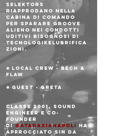
selektors 
riapprodano nella 
cabina di comando 
per sparare groove 
alieno nei condotti 
uditivi bisognosi di 
tecnologikelubrifica
zioni.
✺ local crew - Bech & 
Flaw
✺ Guest - Greta
Classe 2001, sound 
engineer e co-
founder 
di 
@ataraxianapoli
 ha 
approcciato sin da 