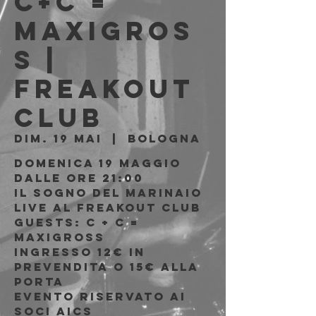
C+C =
Maxigros
s |
Freakout
Club
dim. 19 mai
  |  
Bologna
Domenica 19 Maggio
Dalle ore 21:00
Il Sogno del Marinaio
live al Freakout Club
Guests: C + C =
Maxigross
Ingresso 12€ in
prevendita o 15€ alla
porta
Evento riservato ai
soci AICS