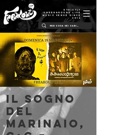
STRICTLY
UNDERGROUND LIVE
MUSIC VENUE SINCE
2012
Il Sogno
del
Marinaio,