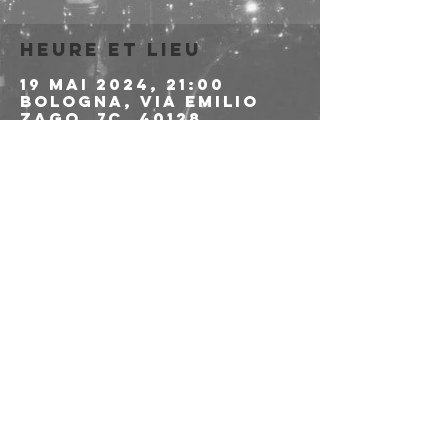
Heure et lieu
19 mai 2024, 21:00
Bologna, Via Emilio
Zago, 7c, 40128
Bologna BO, Italia
À propos de
l'événement
>>>>> LINK ALLE 
PREVENDITE
Partager cet
événement