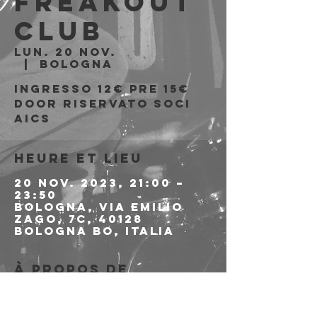
Freakout
Club
lun. 20 nov.
  |  
Bologna
Ingresso 12€ PRE 15€
DOOR riservato soci
AICS
Heure et lieu
20 nov. 2023, 21:00 –
23:50
Bologna, Via Emilio
Zago, 7c, 40128
Bologna BO, Italia
À propos de
l'événement
>>>>>> LINK ALLE 