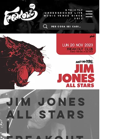
STRICTLY
UNDERGROUND LIVE
MUSIC VENUE SINCE
2012
Jim Jones
All Stars
|