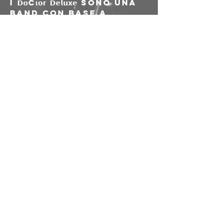
I 𝗗𝗼c𝐭𝗼𝗿 𝗗𝗲𝗹𝘂𝘅𝗲 sono una 
band con base a 
Bologna ma con il 
cuore a Canvey 
Island e, nelle 
orecchie, i pezzi dei 
Dr. Feelgood, il 
gruppo di punta del 
movimento pub rock.
I loro live sono un 
tonificante mix di 
rock’n’roll, blues e 
r’n’b, condito con 
una spruzzatina di 
soul e generose 
manciate di groove.
Partager cet