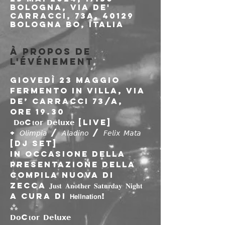
Bologna, Via de'
Carracci, 73a, 40129
Bologna BO, Italia
À propos de
l'événement
Giovedì 23 maggio

Fermento in Villa, via 
de’ Carracci 73/a, 
ore 19.30

 𝗗𝗼c𝐭𝗼𝗿 𝗗𝗲𝗹𝘂𝘅𝗲 [live]

+ 𝘖𝘭𝘪𝘮𝘱𝘪𝘢 / 𝘈𝘭𝘢𝘥𝘪𝘯𝘰 / 𝘍𝘦𝘭𝘪𝘹 𝘔𝘢𝘵𝘢 
[dj set] 
In occasione della 
presentazione della 
compila nuova di 
zecca 𝐉𝐮𝐬𝐭 𝐀𝐧𝐨𝐭𝐡𝐞𝐫 𝐒𝐚𝐭𝐮𝐫𝐝𝐚𝐲 𝐍𝐢𝐠𝐡𝐭 
a cura di 𝗛𝗲𝗹𝗹𝗻𝗮𝘁𝗶𝗼𝗻!
⁂
𝗗𝗼c𝐭𝗼𝗿 𝗗𝗲𝗹𝘂𝘅𝗲
