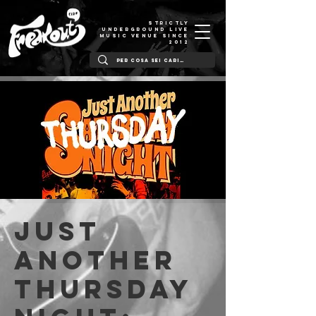
STRICTLY
UNDERGROUND LIVE
MUSIC VENUE SINCE
2012
Just
Another
Thursday