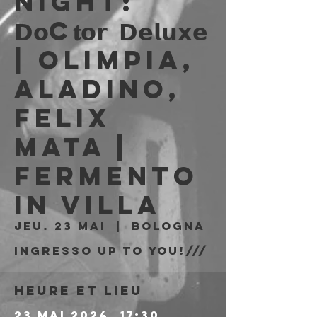
Night:
𝗗𝗼c𝐭𝗼𝗿 𝗗𝗲𝗹𝘂𝘅𝗲
| Olimpia,
Aladino,
Felix
Mata |
Fermento
in Villa
jeu. 23 mai
  |  
Bologna
Ingresso Up to You!///
Heure et lieu
23 mai 2024, 17:30