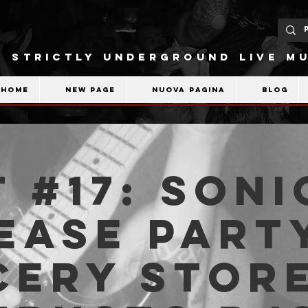
STRICTLY UNDERGROUND LIVE MU
Home
New Page
Nuova pagina
Blog
 #17: Soni
ease Party
ery Store