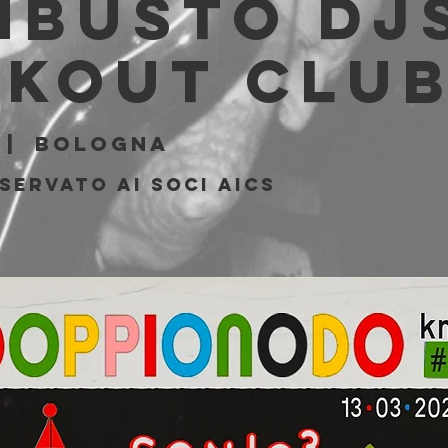
busto Djs
akout Clu
 |  
Bologna
servato ai soci AICS