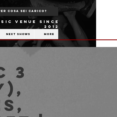
SIC VENUE SINCE
2012
Next shows
More
c 3
),
s,