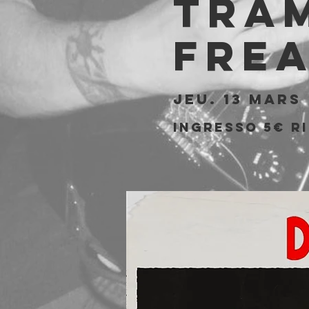
Tram
Fre
jeu. 13 mars
 
Ingresso 5€ ri