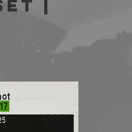
et |
b