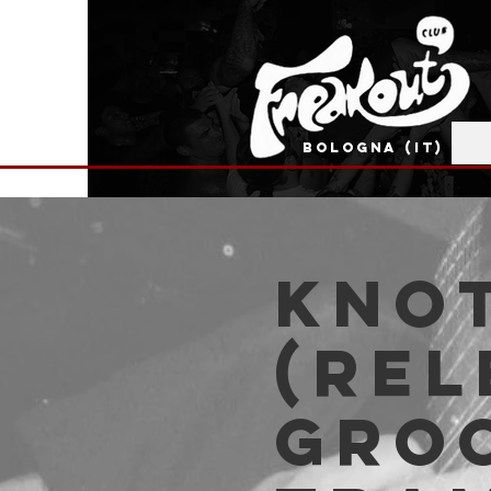
BOLOGNA (IT)
Knot
(Rel
Groc