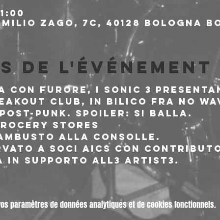
1:00
milio Zago, 7c, 40128 Bologna BO
s de l'événement
 con furore, i Sonic 3 presentan
eakout Club, in bilico fra no wa
ost-punk. Spoiler: si balla.
Grocery Stores
ambusto alla consolle.
rvato a soci AICS con contributo
 in supporto all3 artist3.
vos paramètres de données analytiques et de cookies fonctionnels.