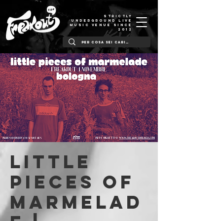
STRICTLY
UNDERGROUND LIVE
MUSIC VENUE SINCE
2012
Little
Pieces of
Marmelad