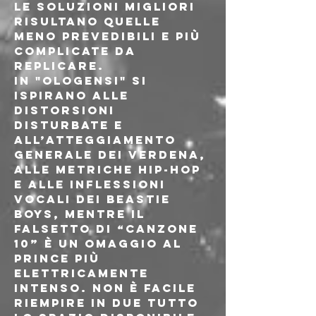
le soluzioni migliori 
risultano quelle 
meno prevedibili e più 
complicate da 
replicare.
In "Ologensi" si 
ispirano alle 
distorsioni 
disturbate e 
all’atteggiamento 
generale dei Verdena, 
alle metriche hip-hop 
e alle inflessioni 
vocali dei Beastie 
Boys, mentre il 
falsetto di “Canzone 
10” è un omaggio al 
Prince più 
elettricamente 
intenso. Non è facile 
riempire in due tutto 