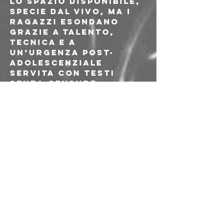
lo spazio disponibile, 
specie dal vivo, ma i 
ragazzi esondano 
grazie a talento, 
tecnica e a 
un’urgenza post-
adolescenziale 
servita con testi 
senza censure, 
costruiti attingendo 
dal gergo dei loro 
coetanei.
---
Prevendita
: 10€