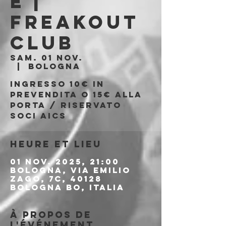
e |
Freakout
Club
sam. 01 nov.
  |  
Bologna
Ingresso 10€ in
prevendita o 15€ alla
porta / Riservato
soci AICS
Heure et lieu
01 nov. 2025, 21:00
Bologna, Via Emilio
Zago, 7c, 40128
Bologna BO, Italia
À propos de
l'événement