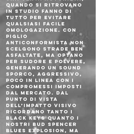
quando si ritrovano 
in studio fanno di 
tutto per evitare 
qualsiasi facile 
omologazione. Con 
piglio 
anticonformista non 
scelgono strade ben 
asfaltate, ma optano 
per sudore e polvere, 
generando un sound 
sporco, aggressivo, 
poco in linea con i 
compromessi imposti 
dal mercato. Dal 
punto di vista 
dell’impatto visivo 
ricordano tanto i 
Black Keys quanto i 
nostri Bud Spencer 
Blues Explosion, ma 