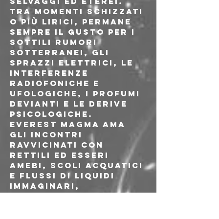
selvaggi ed eterei. 
Tra momenti schizzati 
o più lirici, permane 
sempre il gusto per i 
sottili rumori 
sotterranei, gli 
sprazzi elettrici, le 
interferenze 
radiofoniche e 
ufologiche, i profumi 
devianti e le derive 
psicologiche. 
Everest Magma ama 
gli incontri 
ravvicinati con 
rettili ed esseri 
amebi, scoli acquatici 
e flussi di liquidi 
immaginari, 
atmosfere piovose e 
cadute acrobatiche 
di foglie e licheni 