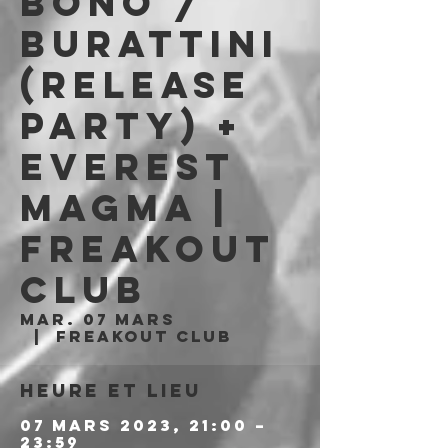
Bono /
Burattini
(release
party) +
Everest
Magma |
Freakout
Club
mar. 07 mars
  |  
Freakout Club
Heure et lieu
07 mars 2023, 21:00 –
23:59