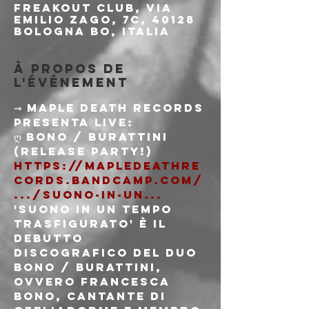
Freakout Club, Via
Emilio Zago, 7c, 40128
Bologna BO, Italia
À propos de
l'événement
⇝ Maple Death Records

presenta live:
ღ Bono / Burattini 
https://mapledeathre
cords.bandcamp.com/
.../suono-in-un...
'Suono In Un Tempo 
Trasfigurato' è il 
debutto 
discografico del duo 
Bono / Burattini, 
ovvero Francesca 
Bono, cantante di 