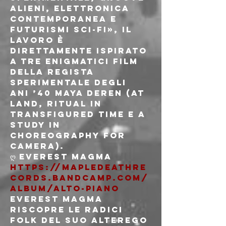
alieni, elettronica 
contemporanea e 
futurismi sci-fi», il 
lavoro è 
direttamente ispirato 
a tre enigmatici film 
della regista 
sperimentale degli 
ani ’40 Maya Deren (At 
Land, Ritual in 
Transfigured Time e A 
study in 
Choreography for 
Camera).
https://mapledeathre
cords.bandcamp.com/
album/alto-piano
Everest Magma 
riscopre le radici 
folk del suo alterego 