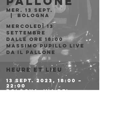
Pallone
mer. 13 sept.
  |  
Bologna
Mercoledì 13
Settembre
Dalle ore 18:00
Massimo Pupillo live
da Il Pallone
Heure et lieu
13 sept. 2023, 18:00 –
22:00
Bologna, Via del
Pallone, 8, 40126
Bologna BO, Italia
Partager cet