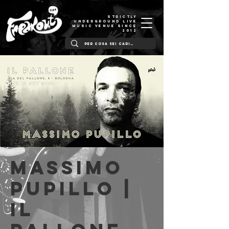
STRICTLY
UNDERGROUND LIVE
MUSIC VENUE SINCE
2012
Massimo
Pupillo |
Il