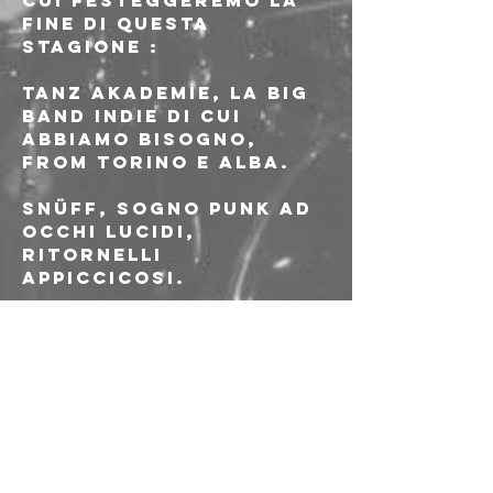
cui festeggeremo la 
fine di questa 
stagione :
TANZ AKADEMIE, la big 
band indie di cui 
abbiamo bisogno, 
from Torino e Alba.
SNÜFF, sogno punk ad 
occhi lucidi, 
ritornelli 
appiccicosi.
NORMATIV, gli 
Avengers di Mantova, 
super gruppo post 
tutto con membri di 
A/lpaca e Submeet
Ingresso 5 euro con 
tessera AICS ma 