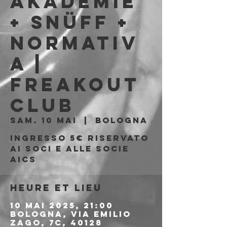
Akademie
+ Snüff +
Normativ
a |
Freakout
Club
sam. 10 mai
  |  
Bologna
Ingresso 5€ riservato
ai soci e alle socie
AICS
Heure et lieu
10 mai 2025, 21:00
Bologna, Via Emilio
Zago, 7c, 40128