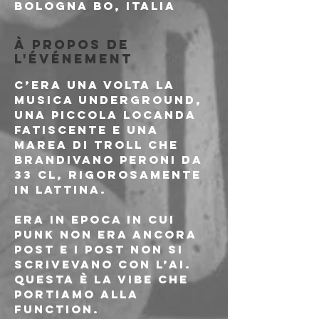
Bologna BO, Italia
À propos de
l'événement
C’era una volta la 
musica underground, 
una piccola locanda 
fatiscente e una 
marea di troll che 
brandivano peroni da 
33 cl, rigorosamente 
in lattina. 
Era in epoca in cui 
punk non era ancora 
post e i post non si 
scrivevano con l’AI. 
QUESTA È LA VIBE CHE 
PORTIAMO ALLA 
FUNCTION.