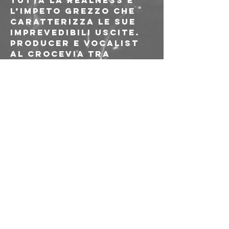
tutta la REALness e 
l’impeto grezzo che 
caratterizza le sue 
imprevedibili uscite.
Producer e vocalist 
al crocevia tra 
alternative, 
elettronica, punk e 
rap, oltre ai suoi 
innumerevoli EP, 
Miguel Angeles ha 
prodotto musica per 
Fousheé e Lil Uzi Vert 
e collaborato con 
Ezekiel & Syko.
CHAOS WORLD TOUR 
(PHASE II)

Seguilo su 
http://irlangel.com/
 EMBRACE CHAOS
>>>>> LINK ALLE 
PREVENDITE