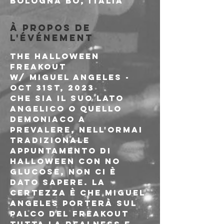
Bologna BO, Italia
À propos de
l'événement
The Halloween 
Freakout

w/ Miguel Angeles - 
Oct 31st, 2023
Che sia il suo lato 
angelico o quello 
demoniaco a 
prevalere, nell'ormai 
tradizionale 
appuntamento di 
Halloween con No 
Glucose, non ci è 
dato sapere. La 
certezza è che Miguel 
Angeles porterà sul 
palco del Freakout 