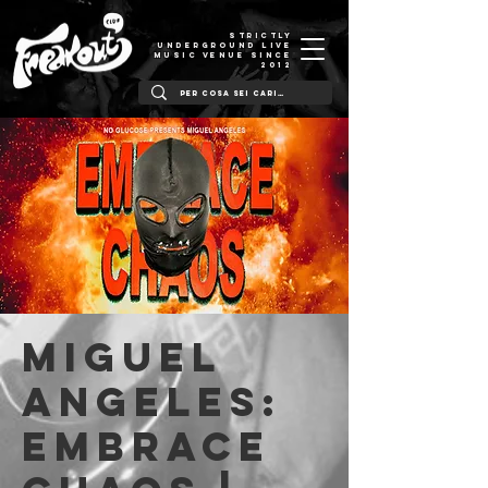
STRICTLY
UNDERGROUND LIVE
MUSIC VENUE SINCE
2012
Miguel
Angeles:
Embrace