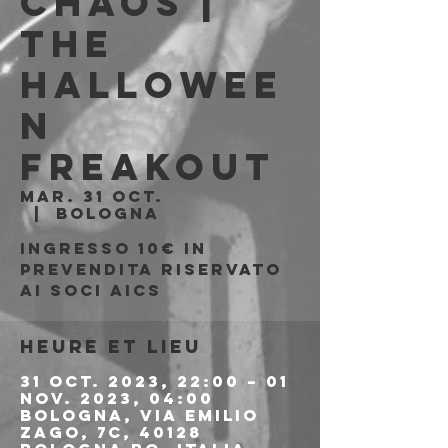
Chaos |
The
Hallowee
n
Freakout
mar. 31 oct.
  |  
Bologna
Ingresso 10€ in
prevendita riservato
ai soci AICS
Heure et lieu
31 oct. 2023, 22:00 – 01
nov. 2023, 04:00
Bologna, Via Emilio
Zago, 7c, 40128