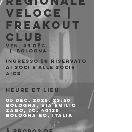
REGIONALE
VELOCE |
Freakout
Club
ven. 05 déc.
  |  
Bologna
Ingresso 5€ riservato
ai soci e alle socie
AICS
Heure et lieu
05 déc. 2025, 23:50
Bologna, Via Emilio
Zago, 7c, 40128
Bologna BO, Italia
À propos de