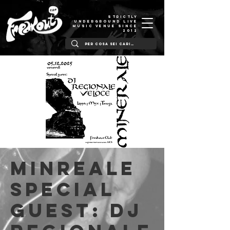
STRICTLY
UNDERGROUND LIVE
MUSIC VENUE SINCE
2012
MINREALE
special
guest: DJ