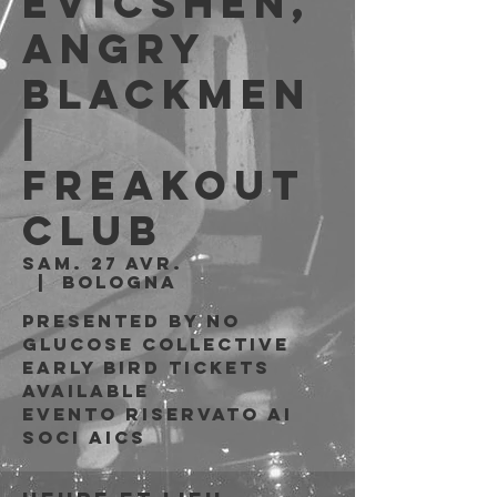
Evicshen,
Angry
Blackmen
|
Freakout
Club
sam. 27 avr.
  |  
Bologna
Presented by no
glucose collective
Early bird tickets
available
Evento riservato ai
soci AICS