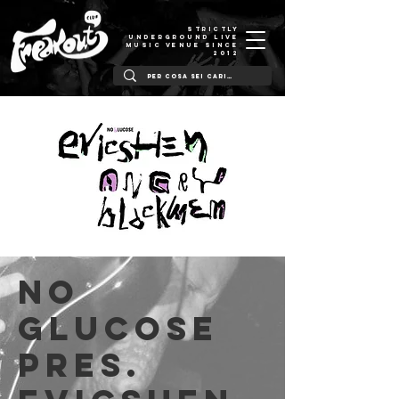
STRICTLY
UNDERGROUND LIVE
MUSIC VENUE SINCE
2012
No
Glucose
pres.