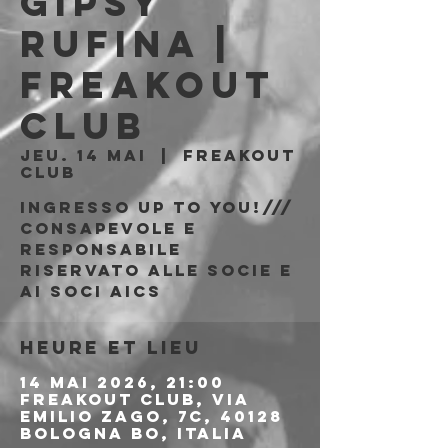
Gipsy
Rufina |
Freakout
Club
jeu. 14 mai
  |  
Freakout
Club
Ingresso Up to You!///
consapevole e
responsabile
riservato alle socie e
ai soci AICS
Heure et lieu
14 mai 2026, 21:00
Freakout Club, Via
Emilio Zago, 7c, 40128
Bologna BO, Italia