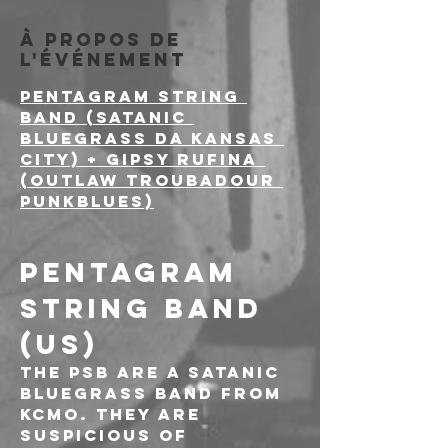
À propos de
l'événement
PENTAGRAM STRING 
BAND (satanic 
bluegrass da Kansas 
City) + GIPSY RUFINA 
(Outlaw Troubadour 
punkblues)
PENTAGRAM 
STRING BAND 
(US)
The PSB are a satanic 
bluegrass band from 
KCMO. They are 
suspicious of 