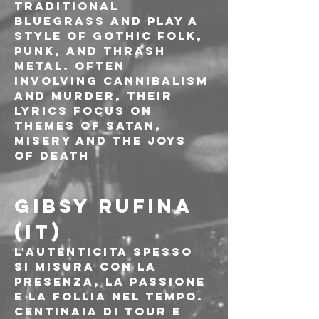
traditional 
bluegrass and play a 
style of gothic folk, 
punk, and thrash 
metal. Often 
involving cannibalism 
and murder, their 
lyrics focus on 
themes of satan, 
misery and the joys 
of death
GIBSY RUFINA 
(IT)
L'autenticita spesso 
si misura con la 
presenza, la passione 
e la follia nel tempo.
Centinaia di tour e 