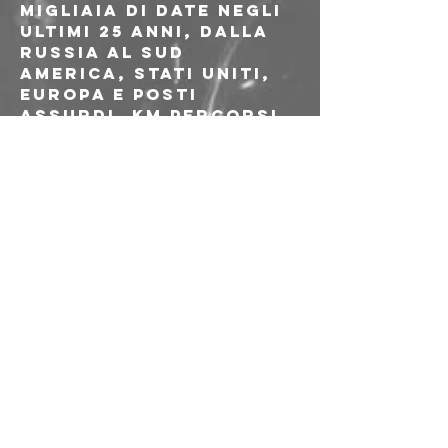
migliaia di date negli 
ultimi 25 anni, dalla 
Russia al Sud 
America, Stati Uniti, 
Europa e posti 
assurdi, km percorsi 
che coprono piu’ 
volte la distanza tra 
la terra e la luna, no 
manager, no driver, 
no promozione e dieci 
dischi alle 
spalle,Gipsy Rufina 
con delicatezza e 
buon gusto fonde la 
tradizione leggiadra 
del folk con il 
country e l’ardore 
del blues"