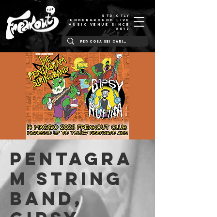
STRICTLY
UNDERGROUND LIVE
MUSIC VENUE SINCE
2012
Pentagra
m String
Band,