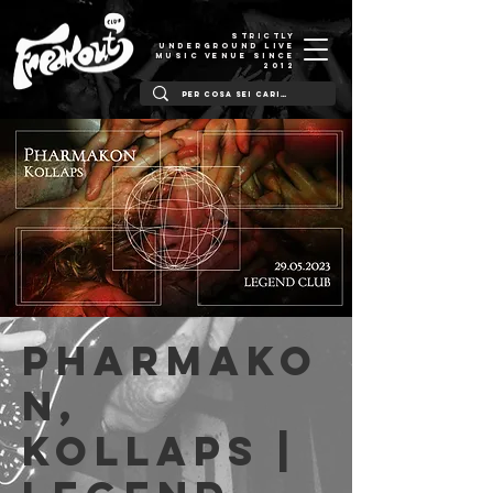
STRICTLY
UNDERGROUND LIVE
MUSIC VENUE SINCE
2012
Pharmako
n,
Kollaps |