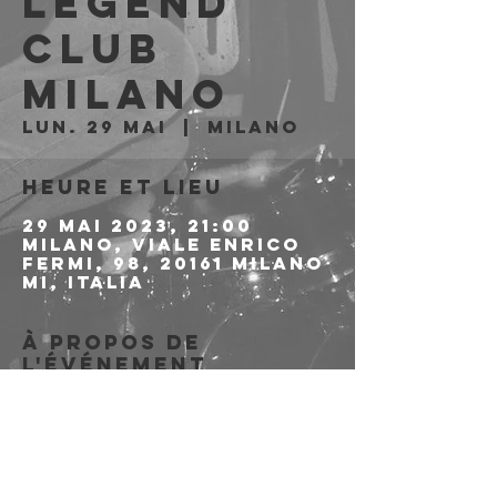
LEGEND
CLUB
Milano
lun. 29 mai
  |  
Milano
Heure et lieu
29 mai 2023, 21:00
Milano, Viale Enrico
Fermi, 98, 20161 Milano
MI, Italia
À propos de
l'événement
>>>>>>>>>>PREVENDITE 
QUI