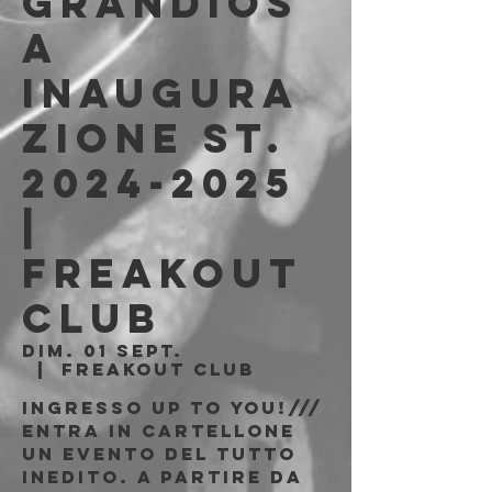
Grandios
a
inaugura
zione st.
2024-2025
|
Freakout
Club
dim. 01 sept.
  |  
Freakout Club
Ingresso Up to You!///
Entra in cartellone
un evento del tutto
inedito. A partire da