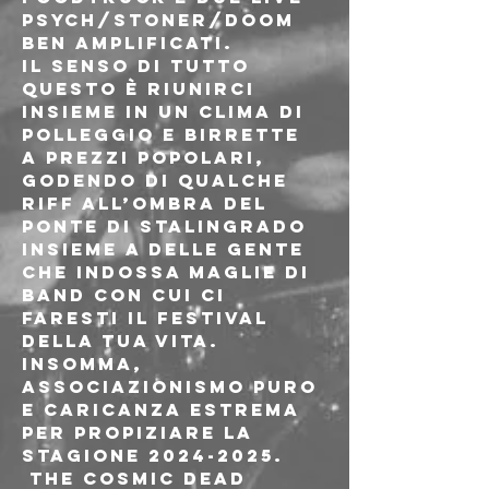
psych/stoner/doom 
ben amplificati.
Il senso di tutto 
questo è riunirci 
insieme in un clima di 
polleggio e birrette 
a prezzi popolari, 
godendo di qualche 
riff all’ombra del 
ponte di Stalingrado 
insieme a delle gente 
che indossa maglie di 
band con cui ci 
faresti il festival 
della tua vita.
Insomma, 
associazionismo puro 
e caricanza estrema 
per propiziare la 
stagione 2024-2025.
 The Cosmic Dead 