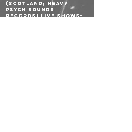
(Scotland; Heavy 
Psych Sounds 
Records) 
LIVE SHOWS:
 Distro carica + Flip 
Side (Agipunk) + 
Collettivo 
Cannibale 
BANCHETTI:
 La Zappa e il 
Mestolo
FOOD:
 Up to You!/// 
riservato ai soci e 
alle socie 
AICS
INGRESSO:
 Dalle 18:00 alle 23:00 
(reali)
ORARI:
Sarà disponibile il 
rinnovo dei 
tesseramenti AICS 
2024-2025 (validità 
01/9/24 - 31/8/25)
Artwork con “la 