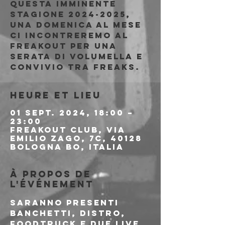
questa imminente
stagione 2024-2025,
una domenica al mese
ci incontreremo al
Freakout per una
serata di volumella e
convivio tra freaks.
Heure et lieu
01 sept. 2024, 18:00 –
23:00
Freakout Club, Via
Emilio Zago, 7c, 40128
Bologna BO, Italia
À propos de
l'événement
Saranno presenti 
banchetti, distro, 
foodtruck e due live 