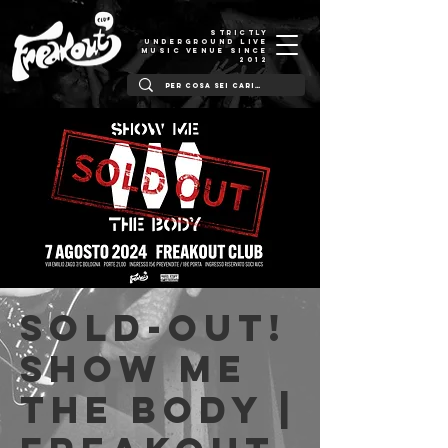
STRICTLY
UNDERGROUND LIVE
MUSIC VENUE SINCE
2012
SOLD-OUT!
Show Me
The Body |