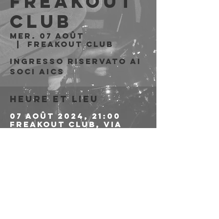
Freakout
Club
mer. 07 août
  |  
Freakout Club
Ingresso riservato ai
soci AICS
Heure et lieu
07 août 2024, 21:00
Freakout Club, Via
Emilio Zago, 7c, 40128
Bologna BO, Italia
Partager cet
événement