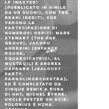
LP !Wasted! 
(pubblicato in vinile 
da UR Suoni), con tre 
brani inediti, che 
vedono la 
partecipazione di 
numerosi ospiti: Mark 
Stewart (the Pop 
Group), Jacopo 
Andreini (Enfance 
Rouge, 
Squarcicatrici, Al 
Mustaqil) e Andrea 
Caprara (Jealousy 
Party, 
Pangolinorchestra); 
ed è completato da 
cinque remix a cura 
di HHY, Michel Byrne, 
Uncle Fester On Acid, 
Polonius e HZHA.