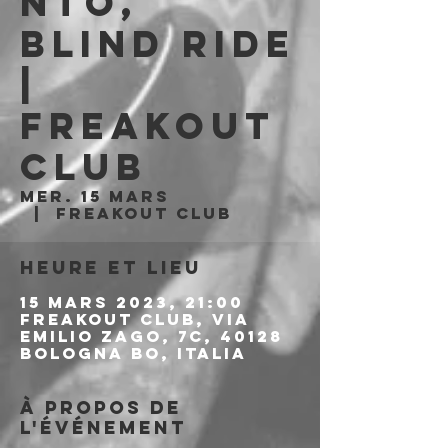
nto,
Blind Ride
|
Freakout
Club
mer. 15 mars
  |  
Freakout Club
Heure et lieu
15 mars 2023, 21:00
Freakout Club, Via
Emilio Zago, 7c, 40128
Bologna BO, Italia
À propos de
l'événement