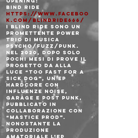
Opening:
https://www.faceboo
k.com/BlindRide666/
I Blind Ride sono un 
promettente power 
trio di musica 
psycho/fuzz/punk.
Nel 2020, dopo solo 
pochi mesi di prove il 
progetto da alla 
luce “Too Fast for a 
Sick Dog”, un EP 
Hardcore con 
influenze noise, 
garage e post punk, 
pubblicato in 
collaborazione con 
“Mastice Prod”.

Nonostante la 
produzione 
amatoriale l’EP 