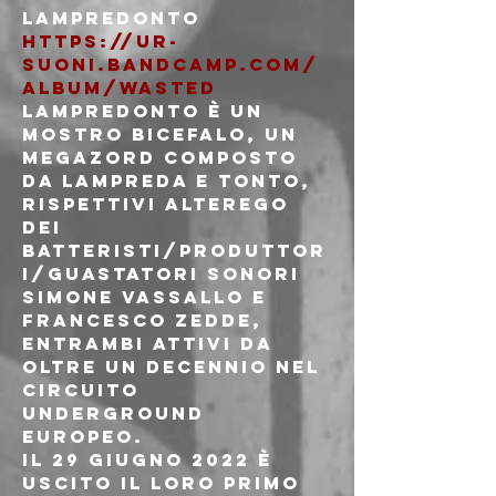
https://ur-
suoni.bandcamp.com/
album/wasted
Lampredonto è un 
mostro bicefalo, un 
Megazord composto 
da Lampreda e Tonto, 
rispettivi alterego 
dei 
batteristi/produttor
i/guastatori sonori 
Simone Vassallo e 
Francesco Zedde, 
entrambi attivi da 
oltre un decennio nel 
circuito 
underground 
europeo.
Il 29 giugno 2022 è 
uscito il loro primo 