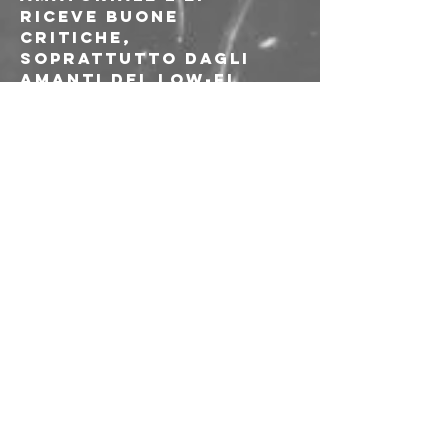
riceve buone 
critiche, 
soprattutto dagli 
amanti del Low-fi.
“Paranoid-Critical 
Method”, il secondo 
album, vedrà la luce 
nel febbraio 2023, 
pubblicato grazie 
alla collaborazione 
delle due etichette 
Overdub Recordings e 
Stock-a Productions.
Stock-a production e' 
un'etichetta 
indipendente che 
vuole dare spazio ad 
artisti underground, 
attraverso 
l'organizazione di 
eventi interculturali 