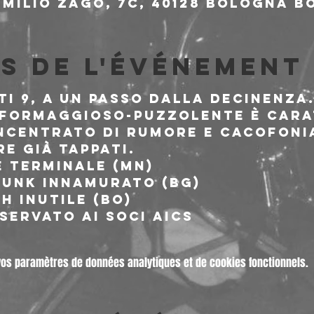
milio Zago, 7c, 40128 Bologna BO
s de l'événement
i 9, a un passo dalla decinenza.
formaggioso-puzzolente è cara
ncentrato di rumore e cacofonia
e già tappati.
 terminale (MN)

punk innamurato (BG)

h inutile (BO)
SERVATO AI SOCI AICS
vos paramètres de données analytiques et de cookies fonctionnels.