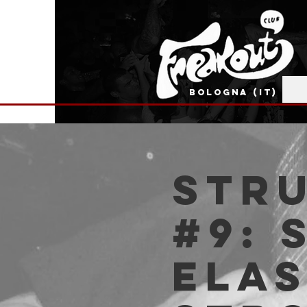
BOLOGNA (IT)
Stru
#9: 
Elas