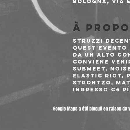
Bologna, Via E
À propo
Struzzi Decent
Quest'evento 
da un alto co
conviene venir
submeet, noise
Elastic Riot, 
STRONTZO, mat
INGRESSO €5 RI
Google Maps a été bloqué en raison de 