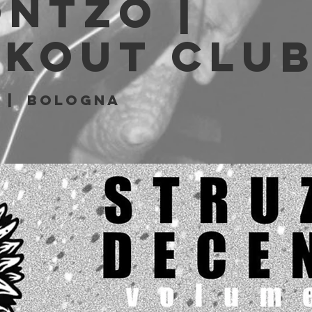
NTZO |
akout Clu
  |  
Bologna