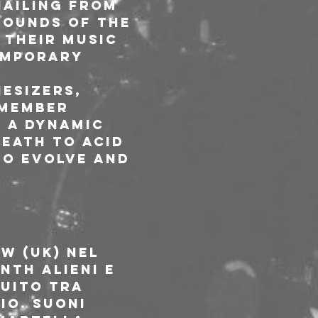
hailing from 
sounds of the 
 their music 
emporary 
esizers, 
 member 
 a dynamic 
eath to Acid 
to evolve and 
w (UK) nel 
nth alieni e 
uito tra 
io. Suoni 