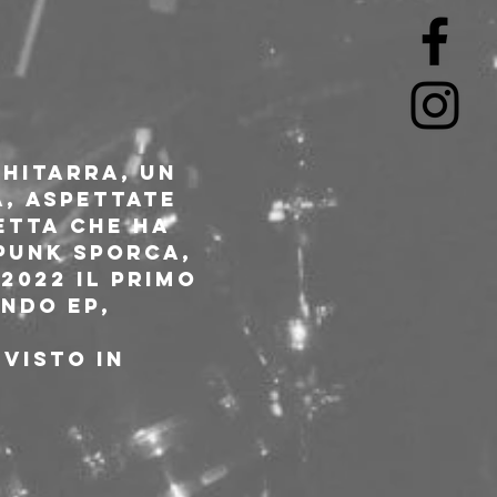
hitarra, un 
, aspettate 
etta che ha 
punk sporca, 
2022 il primo 
ondo EP, 
visto in 