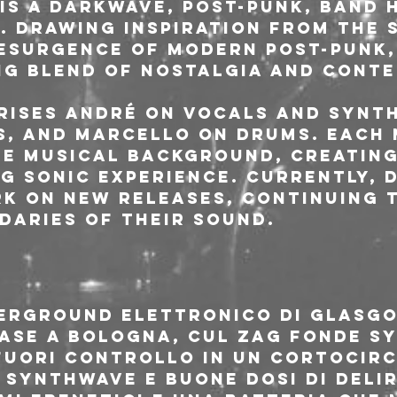
 is a darkwave, post-punk, band 
y. Drawing inspiration from the 
resurgence of modern post-punk,
ing blend of nostalgia and cont
rises André on vocals and synth
s, and Marcello on drums. Each
ue musical background, creating
g sonic experience. Currently, D
rk on new releases, continuing 
daries of their sound.
erground elettronico di Glasgo
base a Bologna, Cul Zag fonde sy
fuori controllo in un cortocirc
synthwave e buone dosi di delir