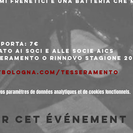
tmi frenetici e una batteria che
 porta: 7€
to ai soci e alle socie AICS
seramento o rinnovo stagione 20
tbologna.com/tesseramento
vos paramètres de données analytiques et de cookies fonctionnels.
er cet événement