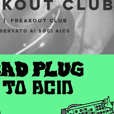
akout Clu
  |  
Freakout Club
servato ai soci AICS