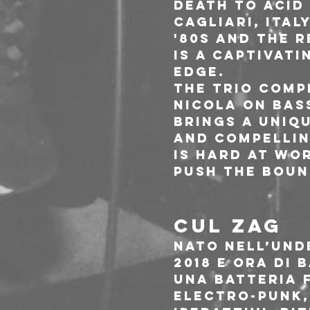
Death to Acid
Cagliari, Ital
'80s and the 
is a captivat
edge.
The Trio comp
Nicola on bas
brings a uniq
and compellin
is hard at wo
push the boun
CUL ZAG
Nato nell’und
2018 e ora di 
una batteria 
electro-punk, 