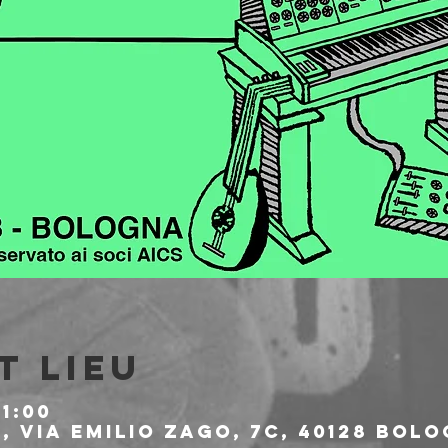
t lieu
1:00
 Via Emilio Zago, 7c, 40128 Bolo