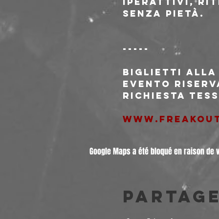
iperattivi, ri
senza pietà.
-----
Biglietti alla
Evento riserva
Richiesta tes
www.freakou
Google Maps a été bloqué en raison de 
Partag