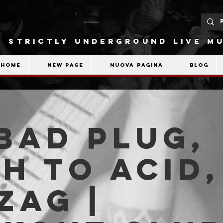
STRICTLY UNDERGROUND LIVE MU
Home
New Page
Nuova pagina
Blog
Bad Plug,
h to Acid,
Zag |