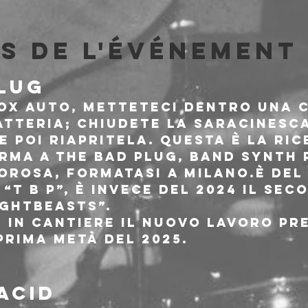
s de l'événement
LUG
ox auto, metteteci dentro una c
atteria; chiudete la saracinesca
 poi riapritela. Questa è la ric
orma a The Bad Plug, band synth 
rosa, formatasi a Milano.È del 
 “T B P”, è invece del 2024 il sec
ightbeasts”.
 in cantiere il nuovo lavoro pre
prima metà del 2025.
ACID