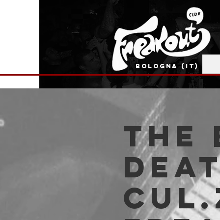
BOLOGNA (IT)
The 
Deat
Cul.