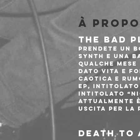
À propo
THE BAD P
Prendete un b
synth e una b
qualche mese e
dato vita e f
caotica e rumo
EP, intitolato
intitolato “N
Attualmente è
uscita per la 
DEATH TO 