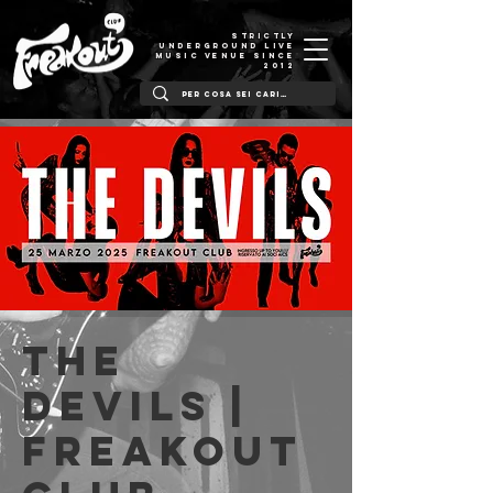
STRICTLY
UNDERGROUND LIVE
MUSIC VENUE SINCE
2012
The
Devils |
Freakout