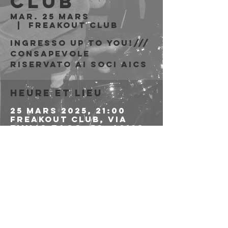
Club
mar. 25 mars
  |  
Freakout Club
Ingresso Up to You!///
consapevole
riservato ai soci aics
Heure et lieu
25 mars 2025, 21:00
Freakout Club, Via
Emilio Zago, 7c, 40128
Bologna BO, Italia
Partager cet
événement