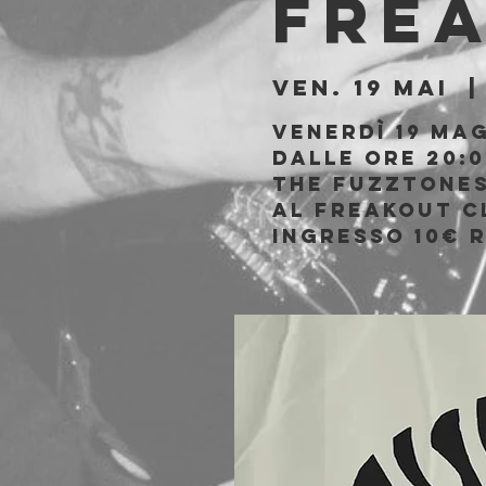
Fre
ven. 19 mai
  |
Venerdì 19 Ma
Dalle ore 20:0
The Fuzztones
al Freakout C
Ingresso 10€ r