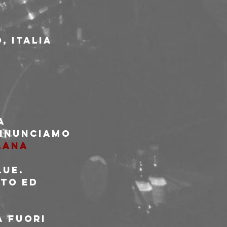
, Italia
a 
annunciamo 
Lana 
lue.
to ed 
 
a fuori 