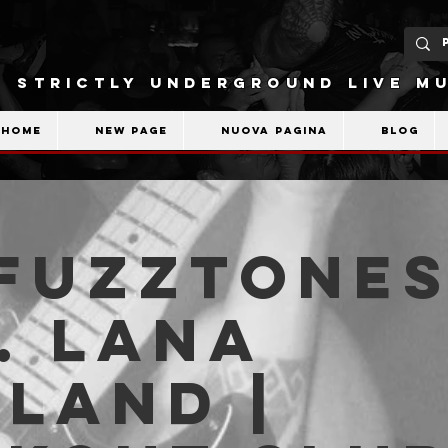
STRICTLY UNDERGROUND LIVE MU
Home
New Page
Nuova pagina
Blog
 Fuzztone
. Lana
land |