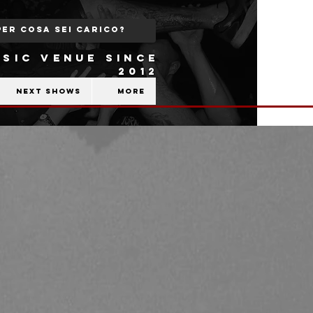
SIC VENUE SINCE
2012
Next shows
More
s