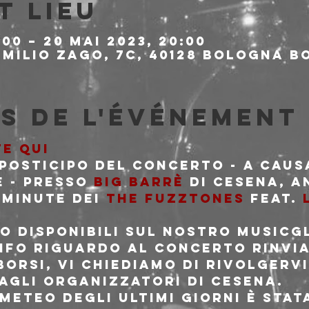
t lieu
:00 – 20 mai 2023, 20:00
milio Zago, 7c, 40128 Bologna BO
s de l'événement
TE QUI
posticipo del concerto - a caus
 - presso 
Big Barrè
 di Cesena, 
minute dei 
The Fuzztones
 feat. 
no disponibili sul nostro MusicG
info riguardo al concerto rinvia
orsi, vi chiediamo di rivolgervi
agli organizzatori di Cesena.
meteo degli ultimi giorni è stat