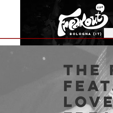
BOLOGNA (IT)
The
feat
Love