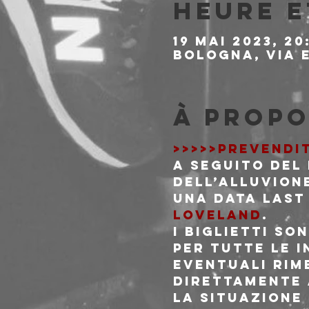
Heure e
19 mai 2023, 20
Bologna, Via E
À propo
>>>>>PREVENDI
A seguito del 
dell’alluvione
una data last 
Loveland
.
I biglietti so
Per tutte le 
eventuali rimb
direttamente 
La situazione 