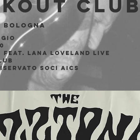
akout Clu
  
Bologna
ggio
0
 feat. Lana Loveland live
lub
iservato soci AICS