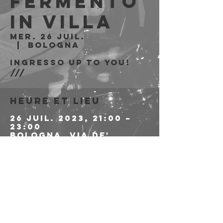
Fermento
in Villa
mer. 26 juil.
  |  
Bologna
Ingresso Up To You!
///
Heure et lieu
26 juil. 2023, 21:00 –
23:00
Bologna, Via de'
Carracci, 73/A, 40129
Bologna BO, Italia
Partager cet
événement