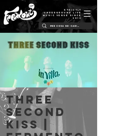
STRICTLY
UNDERGROUND LIVE
MUSIC VENUE SINCE
2012
Three
Second
Kiss |