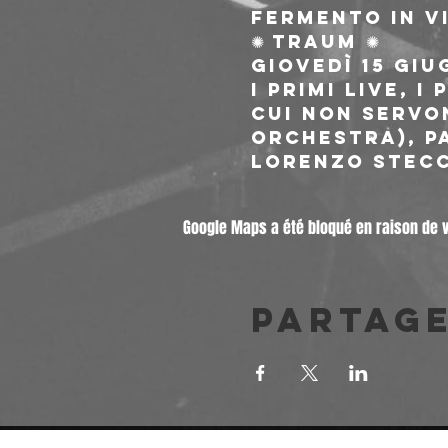
Fermento in Vi
✺ TRAUM ✺
Giovedì 15 giu
i primi live, 
cui non servo
Orchestra), P
Lorenzo Stecco
Google Maps a été bloqué en raison de 
Partag