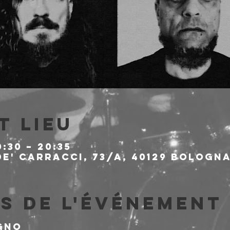
t lieu
0:30 – 20:35
e' Carracci, 73/A, 40129 Bologna
s de l'événement
gno
