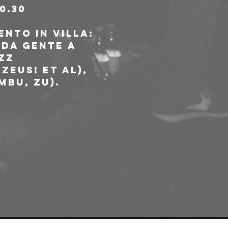
.30

nto in Villa: 
 da gente a 
zz 
eus! et al), 
mbu, Zu).