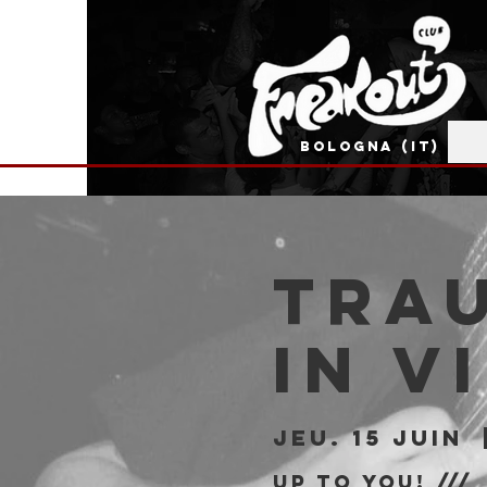
BOLOGNA (IT)
TRAU
in V
jeu. 15 juin
  
Up to You! ///