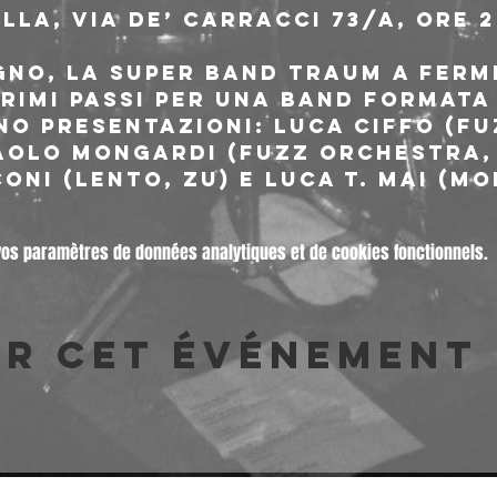
lla, via de’ Carracci 73/a, ore 20
gno, la super band TRAUM a Ferme
i primi passi per una band formata
no presentazioni: Luca Ciffo (Fu
aolo Mongardi (Fuzz Orchestra, Z
ni (Lento, Zu) e Luca T. Mai (Mo
vos paramètres de données analytiques et de cookies fonctionnels.
er cet événement