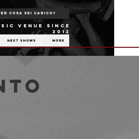
SIC VENUE SINCE
2012
Next shows
More
nto