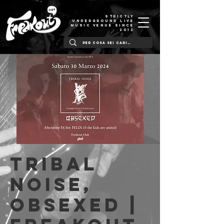
STRICTLY
UNDERGROUND LIVE
MUSIC VENUE SINCE
2012
Tribal
Noise,
Obsexed |