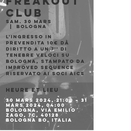
Freakout
Club
sam. 30 mars
  |  
Bologna
L'ingresso in
prevendita 10€ dà
diritto a un 7'' di
Tenebre Veloci su
Bologna, stampato da
Improved Sequence
Riservato ai soci AICS
Heure et lieu
30 mars 2024, 21:00 – 31
mars 2024, 04:00
Bologna, Via Emilio
Zago, 7c, 40128
Bologna BO, Italia