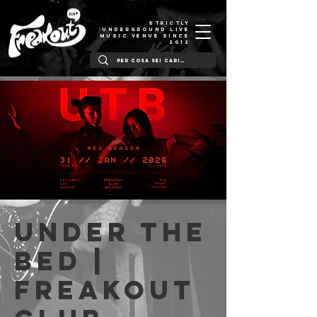
STRICTLY
UNDERGROUND LIVE
MUSIC VENUE SINCE
2012
Under The
Bed |
Freakout