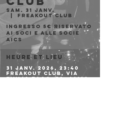
Club
sam. 31 janv.
  |  
Freakout Club
Ingresso 5€ riservato
ai soci e alle socie
aics
Heure et lieu
31 janv. 2026, 23:40
Freakout Club, Via
Emilio Zago, 7c, 40128
Bologna BO, Italia
Partager cet
événement