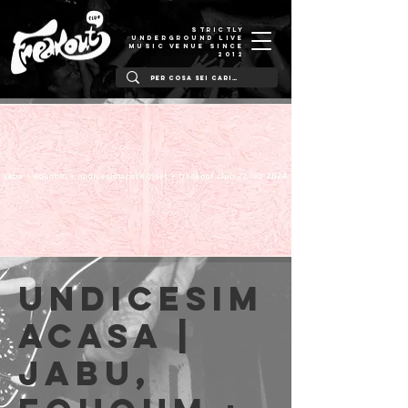
STRICTLY
UNDERGROUND LIVE
MUSIC VENUE SINCE
2012
Undicesim
acasa |
Jabu,