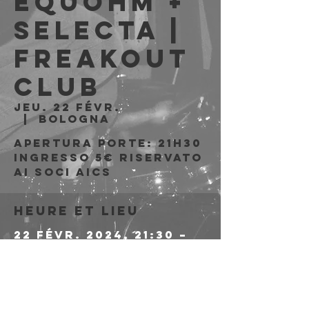
Equohm +
selecta |
Freakout
Club
jeu. 22 févr.
  |  
Bologna
Apertura porte: 21h30
Ingresso 5€ riservato
ai soci AICS
Heure et lieu
22 févr. 2024, 21:30 –
23 févr. 2024, 01:00
Bologna, Via Emilio
Zago, 7c, 40128
Bologna BO, Italia