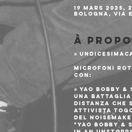
19 mars 2025, 2
Bologna, Via E
À propo
⨳ undicesimac
microfoni rot
con:
⨳ YAO BOBBY & 
una battaglia 
distanza che 
attivista tog
del noisemake
"Yao Bobby & 
in an unstopp