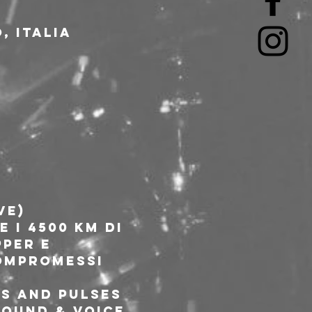
, Italia
ve)
 i 4500 km di 
per e 
ompromessi 
s and pulses 
ound & voice, 