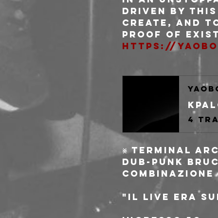
driven by thi
create, and to
proof of exis
https://yaob
yaob
Kpal
4 tr
⨳ TERMINAL AR
dub-punk bruc
combinazione 
"Il live era s