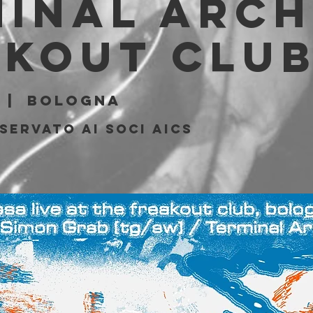
inal Arch
akout Clu
  |  
Bologna
servato ai soci AICS