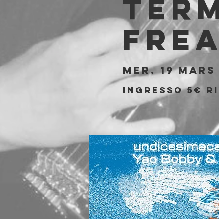
Term
Fre
mer. 19 mars
Ingresso 5€ ri