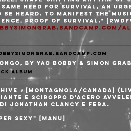
s same need for survival, an urg
 be heard. To manifest the music
tence, proof of survival." [RWD
obbysimongrab.bandcamp.com/
obbysimongrab.bandcamp.com
ongo, by Yao Bobby & Simon Gra
ack album
CHIVE ⨳ [montagnola/canada] (li
iante e sciroppo d'acero avvele
di Jonathan Clancy e Fera.
uper sexy" [Manu]