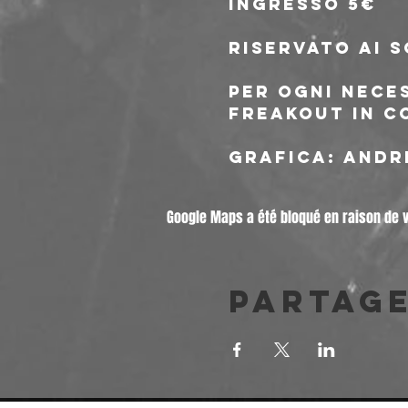
ingresso 5€
riservato ai s
Per ogni nece
Freakout in c
grafica: andr
Google Maps a été bloqué en raison de 
Partag