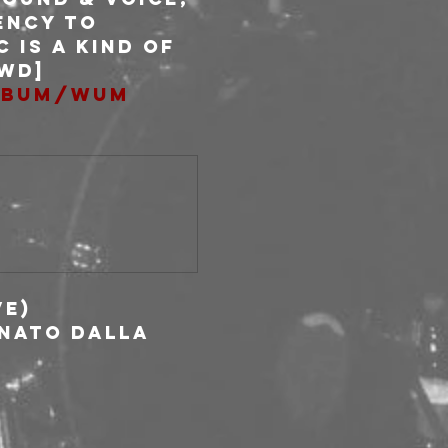
ency to 
 is a kind of 
FWD]
album/wum
b
ve)
nato dalla 