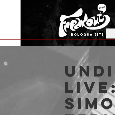
BOLOGNA (IT)
UND
live
Simo