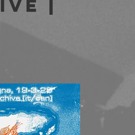
ive |
b