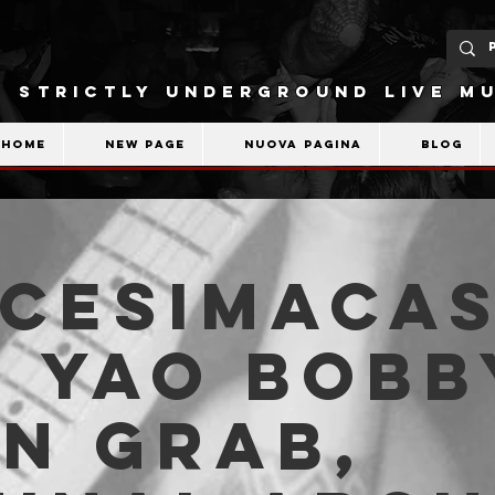
STRICTLY UNDERGROUND LIVE MU
Home
New Page
Nuova pagina
Blog
ICESIMACA
: Yao Bobb
n Grab,