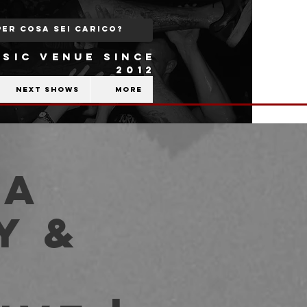
SIC VENUE SINCE
2012
Next shows
More
SA
y &