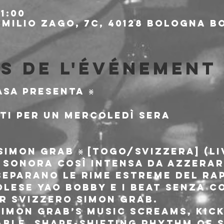
1:00
milio Zago, 7c, 40128 Bologna BO
s de l'événement
asa presenta ⨳
ti per un mercoledì sera
SIMON GRAB ⨳ [togo/svizzera] (li
sonora così intensa da azzerare
separano le rime estreme del rap
olese Yao Bobby e i beat senza c
r svizzero Simon Grab.
Simon Grab’s music screams, kick
able, shape-shifting rhythm of s