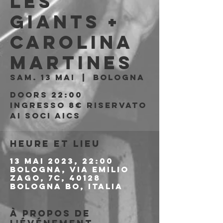
LES
GIANTS +
CAROLINA
MARTINES
sam. 13 mai
  |  
Bologna
Doors 22:00
Ingresso 8€ riservato
ai soci aics
Heure et lieu
13 mai 2023, 22:00
Bologna, Via Emilio
Zago, 7c, 40128
Bologna BO, Italia
À propos de