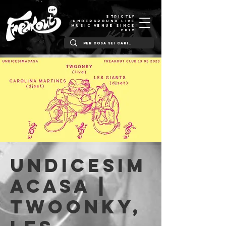
STRICTLY
UNDERGROUND LIVE
MUSIC VENUE SINCE
2012
UNDICESIM
ACASA |
TWOONKY,