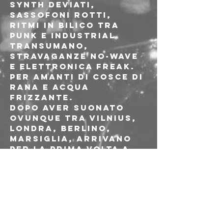
synth deviati, 
sassofoni rotti, 
ritmi in bilico tra 
punk e industrial 
transumano, 
stravaganze no-wave 
e elettronica freak.

Per amanti di cosce di 
rana e acqua 
frizzante.

Dopo aver suonato 
ovunque tra Vilnius, 
Londra, Berlino, 
Marsiglia, arrivano 
per la prima volta a 
https://twoonky.band
camp.com/
https://ww
w.youtube.com/watch
?v=NqIQ11u4BAc
Les Giants è una 