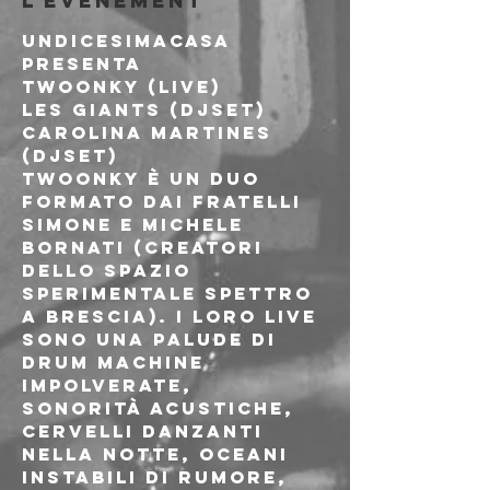
l'événement
UNDICESIMACASA 
presenta

Twoonky (live)

Les Giants (djset)

Carolina Martines 
(djset)
Twoonky è un duo 
formato dai fratelli 
Simone e Michele 
Bornati (creatori 
dello spazio 
sperimentale SPETTRO 
a Brescia). I loro live 
sono una palude di 
drum machine 
impolverate, 
sonorità acustiche, 
cervelli danzanti 
nella notte, oceani 
instabili di rumore, 