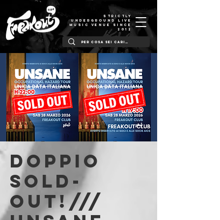
STRICTLY
UNDERGROUND LIVE
MUSIC VENUE SINCE
2012
Doppio
SOLD-
OUT!///