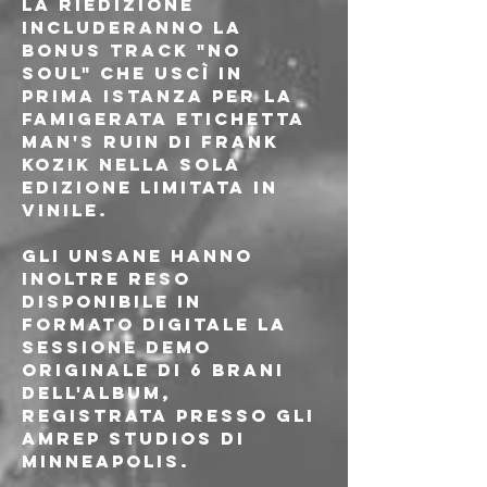
la riedizione 
includeranno la 
bonus track "No 
Soul" che uscì in 
prima istanza per la 
famigerata etichetta 
Man's Ruin di Frank 
Kozik nella sola 
edizione limitata in 
vinile.
Gli Unsane hanno 
inoltre reso 
disponibile in 
formato digitale la 
sessione demo 
originale di 6 brani 
dell'album, 
registrata presso gli 
AmRep Studios di 
Minneapolis.