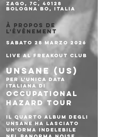
Zago, 7c, 40128
Bologna BO, Italia
À propos de
l'événement
Sabato 28 Marzo 2026
Live al Freakout Club
UNSANE (US)
PER L'UNICA DATA 
ITALIANA DI
OCCUPATIONAL 
HAZARD TOUR
Il quarto album degli 
Unsane ha lasciato 
un'orma indelebile 
nel panorma noise 