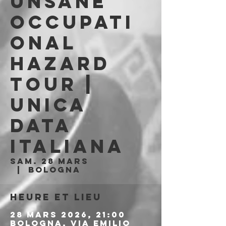
UNSANE
Occupati
onal
Hazard
Tour |
UNICA
DATA
ITALIANA
sam. 28 mars
  |  
Bologna
Heure et lieu
28 mars 2026, 21:00
Bologna, Via Emilio