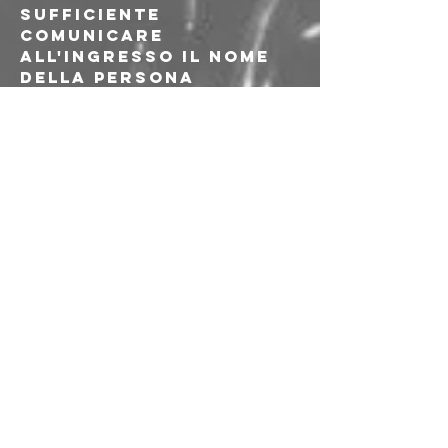
sufficiente 
comunicare 
all'ingresso il nome 
della persona 
(tesserata AICS) con 
cui hai fatto lo 
scambio.
---
𝗢𝗥𝗔𝗥𝗜
Se nel tuo biglietto è 
scritto "UNSANE 
h19:00"
19:00 Apertura porte
20:00 Live
Se nel tuo biglietto è 
scritto solo "UNSANE"