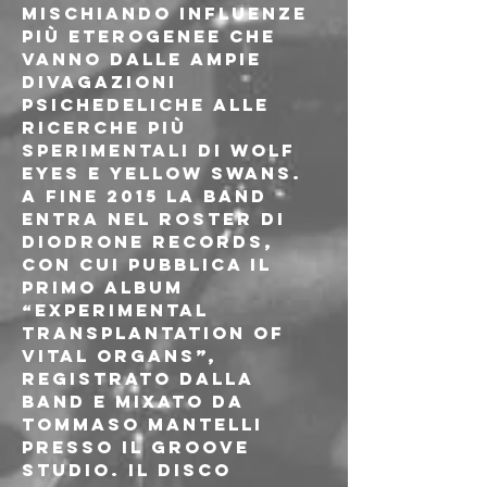
mischiando influenze 
più eterogenee che 
vanno dalle ampie 
divagazioni 
psichedeliche alle 
ricerche più 
sperimentali di Wolf 
Eyes e Yellow Swans.
A fine 2015 la band 
entra nel roster di 
DioDrone Records, 
con cui pubblica il 
primo album 
“Experimental 
Transplantation Of 
Vital Organs”, 
registrato dalla 
band e mixato da 
Tommaso Mantelli 
presso il Groove 
Studio. Il disco 