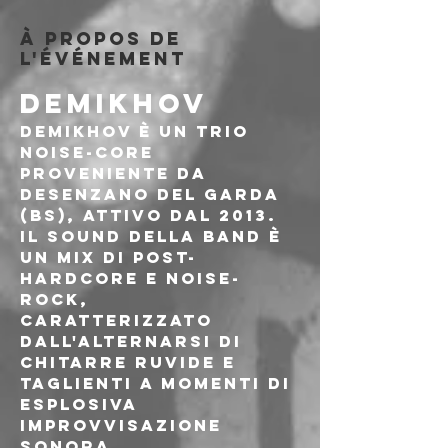
À propos de
l'événement
DEMIKHOV
Demikhov è un trio 
noise-core 
proveniente da 
Desenzano del Garda 
(BS), attivo dal 2013.
Il sound della band è 
un mix di post-
hardcore e noise-
rock,
caratterizzato 
dall'alternarsi di 
chitarre ruvide e 
taglienti a momenti di 
esplosiva 
improvvisazione 
sonora, 