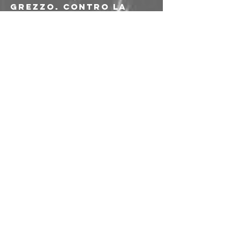
grezzo. Contro la 
chiesa e contro tutti 
i parassiti che fanno 
parte dei governi di 
tutto il mondo d'oggi.
LAST GOAT
Not just violence - 
instinct.
Not just chaos - 
reflection.
Violence wears many 
faces.
Animals obey nature.
A mirror to the 
human cycle.
---