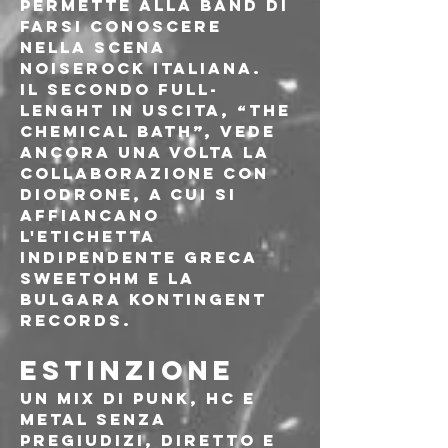
permette alla band di 
farsi conoscere 
nella scena 
noiserock italiana.
Il secondo full-
lenght in uscita, “The 
Chemical Bath”, vede 
ancora una volta la 
collaborazione con 
DioDrone, a cui si 
affiancano 
l'etichetta 
indipendente greca 
Sweetohm e la 
bulgara Kontingent 
Records.
ESTINZIONE
Un mix di punk, hc e 
metal senza 
pregiudizi, diretto e 