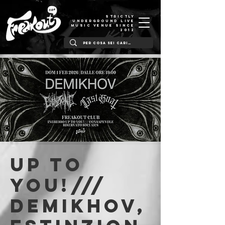
STRICTLY
UNDERGROUND LIVE
MUSIC VENUE SINCE
2012
Up to
You!///
Demikhov,