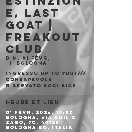
Estinzion
e, Last
Goat |
Freakout
Club
dim. 01 févr.
  |  
Bologna
Ingresso Up to You!///
consapevole
riservato soci AICS
Heure et lieu
01 févr. 2026, 19:00
Bologna, Via Emilio
Zago, 7c, 40128
Bologna BO, Italia