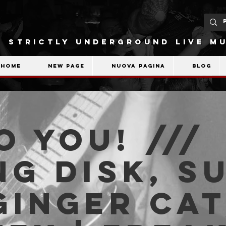
STRICTLY UNDERGROUND LIVE MU
Home
New Page
Nuova pagina
Blog
o You! ///
ng Disk, S
Ginger Cat