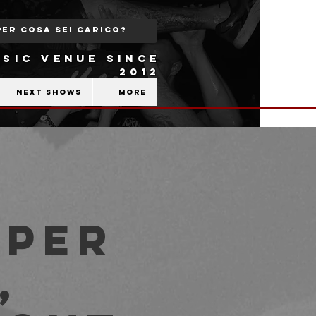
SIC VENUE SINCE
2012
Next shows
More
uper
,