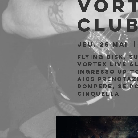
Vort
Clu
jeu. 25 mai
  |
Flying Disk, S
Vortex live a
Ingresso Up to
AICS Prenotazi
rompere, se p
cinquella