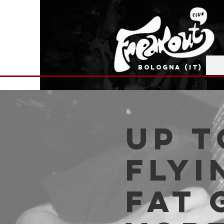
BOLOGNA (IT)
Up t
Flyi
Fat 