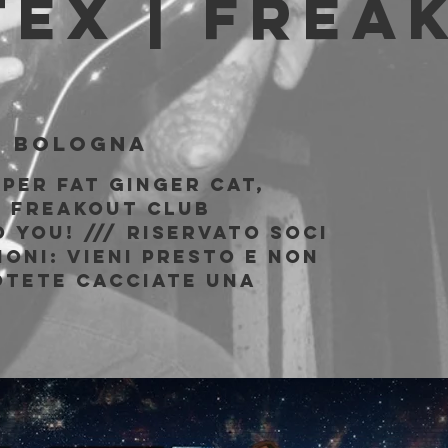
ex | Frea
b
  
Bologna
uper Fat Ginger Cat,
l Freakout Club
 You! /// riservato soci
oni: vieni presto e non
otete cacciate una