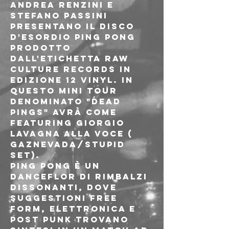
Andrea Renzini e 
Stefano Passini 
presentano il disco 
d'esordio PING PONG 
prodotto 
dall'etichetta Raw 
culture records in 
edizione 12 vinyl. In 
questo mini tour 
denominato "Dead 
Pings" avrà come 
featuring Giorgio 
Lavagna alla voce ( 
Gaznevada/Stupid 
Set).

Ping Pong è un 
danceflor di rimbalzi 
dissonanti, dove 
suggestioni free 
form, elettronica e 
post punk trovano 