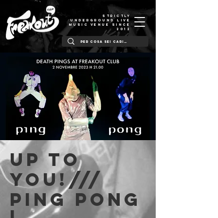
STRICTLY
UNDERGROUND LIVE
MUSIC VENUE SINCE
2012
Up to
You!///
Ping Pong