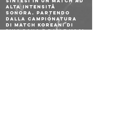
sintesi in un match ad 
alta intensità 
sonora. Partendo 
dalla campionatura 
di match koreani di 
ping pong e dalle voci 
degli speakers, 
Renzini e Passini 
costruiscono 
un'intelaiatura dove 
il suono e la voce di 
un aspirapolvere si 
amalgama con un 
drumming 
schizzofrenico e 
sincopato, un 
esperimento sonoro 
in bilico tra heavy 
jazz ed post 
industrial di matrice 
elettronica.