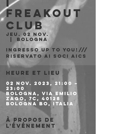
|
Freakout
Club
jeu. 02 nov.
  |  
Bologna
Ingresso Up to You!///
riservato ai soci AICS
Heure et lieu
02 nov. 2023, 21:00 –
23:00
Bologna, Via Emilio
Zago, 7c, 40128
Bologna BO, Italia
À propos de
l'événement