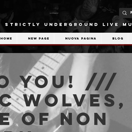
STRICTLY UNDERGROUND LIVE MU
Home
New Page
Nuova pagina
Blog
o You! ///
c Wolves,
e of Non