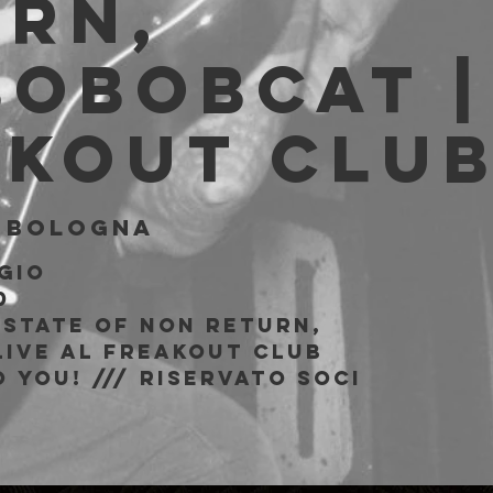
urn,
obobcat |
akout Clu
 
Bologna
gio
0
 State of Non Return,
ive al Freakout Club
 You! /// riservato soci