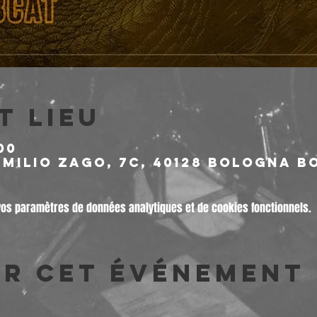
t lieu
00
milio Zago, 7c, 40128 Bologna BO
vos paramètres de données analytiques et de cookies fonctionnels.
er cet événement