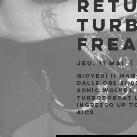
Ret
Turb
Fre
jeu. 11 mai
  | 
Giovedì 11 Mag
Dalle ore 21:0
Sonic Wolves,
Turbobobcat l
Ingresso Up to
AICS