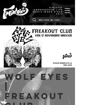
STRICTLY
UNDERGROUND LIVE
MUSIC VENUE SINCE
2012
Wolf Eyes
|
Freakout