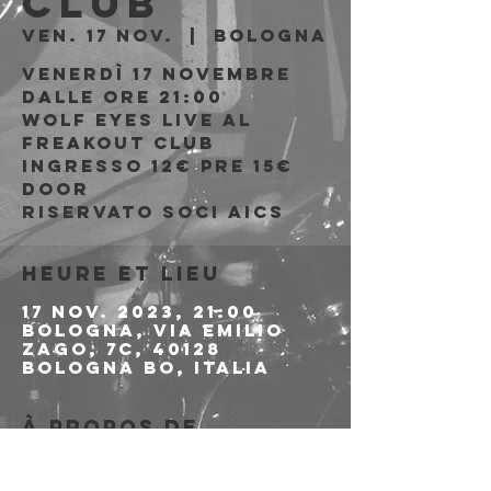
Club
ven. 17 nov.
  |  
Bologna
Venerdì 17 Novembre
Dalle ore 21:00
Wolf Eyes live al
Freakout Club
Ingresso 12€ PRE 15€
DOOR
riservato soci AICS
Heure et lieu
17 nov. 2023, 21:00
Bologna, Via Emilio
Zago, 7c, 40128
Bologna BO, Italia
À propos de
l'événement
>>>>>>>>>>>>> 