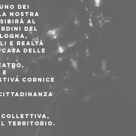
uno dei 
la nostra 
sibirà al 
rdini del 
logna, 
i e realtà 
“Casa delle 
eatro, 
 e 
tiva cornice 
 cittadinanza 
 
collettiva, 
l territorio.