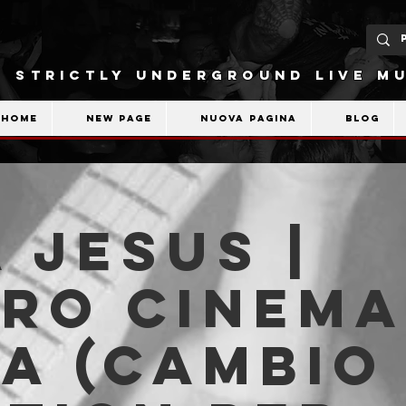
STRICTLY UNDERGROUND LIVE MU
Home
New Page
Nuova pagina
Blog
 Jesus |
tro Cinema
a (cambio