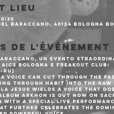
t lieu
20:30
del Baraccano, 40124 Bologna BO,
s de l'événement
Baraccano, un evento straordin
 AICS Bologna e Freakout Club:
-RU)

 a voice can cut through the fas
ving through habit into the raw 
la Jesus wields a voice that doe
 album Arkhon is out now on Sac
 with a special live performance
at further celebrates the domi
er powerful voice.