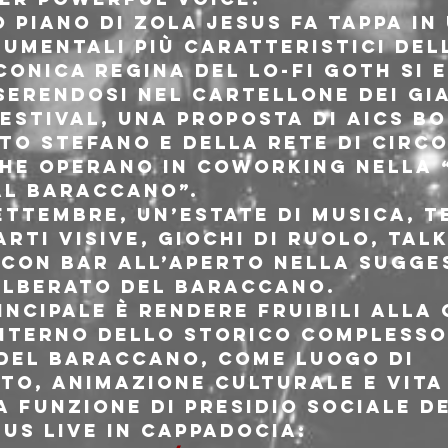
o piano di Zola Jesus fa tappa in 
umentali più caratteristici del
iconica regina del lo-fi goth si e
serendosi nel cartellone dei Gia
estival, una proposta di AICS Bo
o Stefano e della rete di circol
che operano in coworking nella 
al Baraccano”.

ettembre, un’estate di musica, t
rti visive, giochi di ruolo, talk
con bar all’aperto nella sugges
alberato del Baraccano.

incipale è rendere fruibili alla
’interno dello storico Complesso
el Baraccano, come luogo di 
to, animazione culturale e vita 
 funzione di presidio sociale de