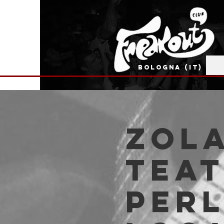
BOLOGNA (IT)
Zola
Tea
Perl