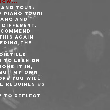
cw...
iano Tour:

o piano tour! 
iano and 
 different, 
recommend 
this again 
ering the 
distills 
 to lean on 
one it in, 
 but my own 
ope you will 
l requires us 
 to reflect 