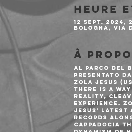
Heure e
12 sept. 2024, 
Bologna, Via 
À propo
Al Parco del 
presentato da
ZOLA JESUS (US
There is a way
reality, clea
experience. Zo
Jesus' latest
Records along
Cappadocia th
dynamism of h