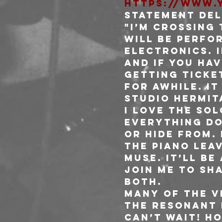
https://www.
Statement dell
"I’m crossing 
will be perfo
electronics. I
and if you ha
getting ticket
for awhile. It
studio hermita
I love the sol
everything do
or hide from. 
the piano lea
muse. It’ll be
join me to sha
both.

Many of the v
the resonant n
Can’t wait! ho