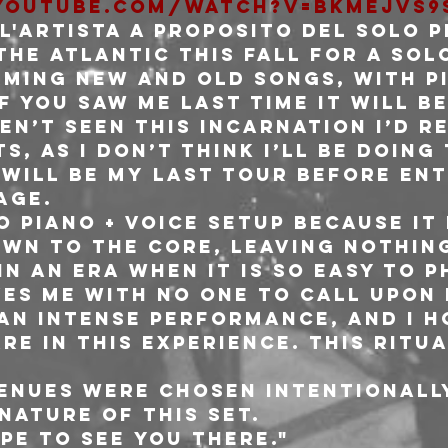
youtube.com/watch?v=bKMejVs9S
'artista a proposito del Solo P
the atlantic this fall for a sol
rming new and old songs, with p
f you saw me last time it will be
ven’t seen this incarnation I’d 
s, as I don’t think I’ll be doing 
 will be my last tour before ent
ge.

o piano + voice setup because it 
wn to the core, leaving nothing
In an era when it is so easy to ph
ves me with no one to call upon
 an intense performance, and I h
re in this experience. this ritua
enues were chosen intentionally
ature of this set.

pe to see you there."