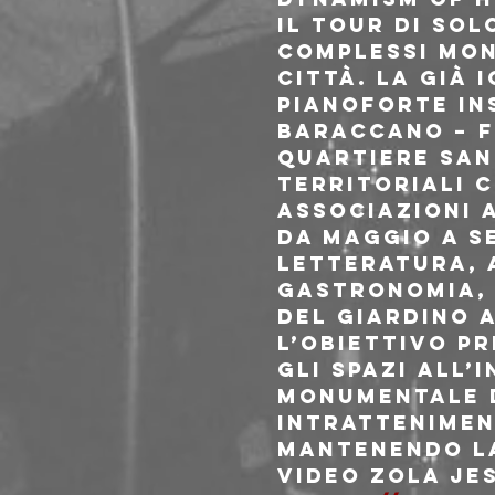
Il tour di sol
Complessi Mon
città. La già 
pianoforte in
Baraccano – F
Quartiere Sant
territoriali 
Associazioni 
Da Maggio a S
letteratura, a
gastronomia, 
del giardino 
L’obiettivo pr
gli spazi all
Monumentale d
intrattenimen
mantenendo la