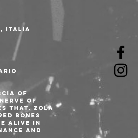
 Italia
ario 
cia of 
nerve of 
s that. Zola 
red Bones 
 Alive in 
nance and 