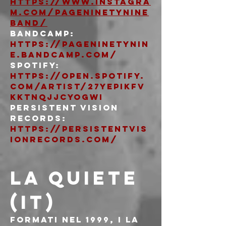
https://www.instagra
m.com/pageninetynine
band/
Bandcamp: 
https://pageninetynin
e.bandcamp.com/
Spotify: 
https://open.spotify.
com/artist/27YepIKfV
kkTnqJJcyOGWi
Persistent Vision 
Records: 
https://persistentvis
ionrecords.com/
LA QUIETE 
(IT)
Formati nel 1999, i La 