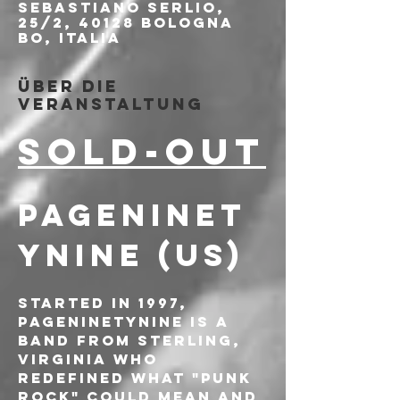
Sebastiano Serlio,
25/2, 40128 Bologna
BO, Italia
Über die
Veranstaltung
SOLD-OUT
PAGENINET
YNINE (US)
Started in 1997, 
Pageninetynine is a 
band from Sterling, 
Virginia who 
redefined what "punk 
rock" could mean and 