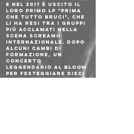
e nel 2017 è uscito il 
loro primo LP "Prima 
Che Tutto Bruci", che 
li ha resi tra i gruppi 
più acclamati nella 
scena screamo 
internazionale. Dopo 
alcuni cambi di 
formazione, un 
concerto 
leggendario al Bloom 
per festeggiare dieci 
anni di carriera e un 
tour in Nord America, 
gli Øjne hanno 
pubblicato nel 
giugno del 2023 il 
loro ultimo EP, 
"Sogno 
#3
".