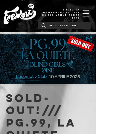
STRICTLY
UNDERGROUND LIVE
MUSIC VENUE SINCE
2012
SOLD-
OUT!///
PG.99, La