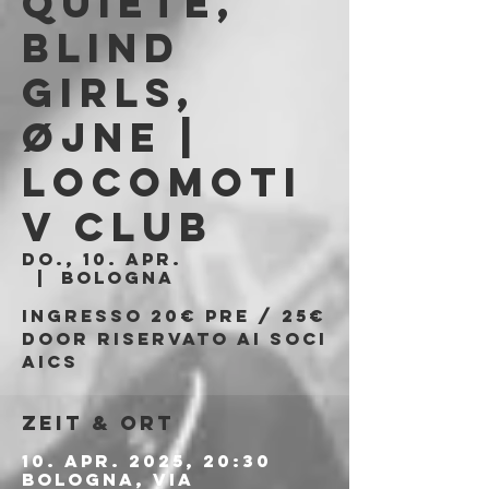
Quiete,
Blind
Girls,
Øjne |
Locomoti
v Club
Do., 10. Apr.
  |  
Bologna
Ingresso 20€ PRE / 25€
DOOR riservato ai soci
aics
Zeit & Ort
10. Apr. 2025, 20:30
Bologna, Via