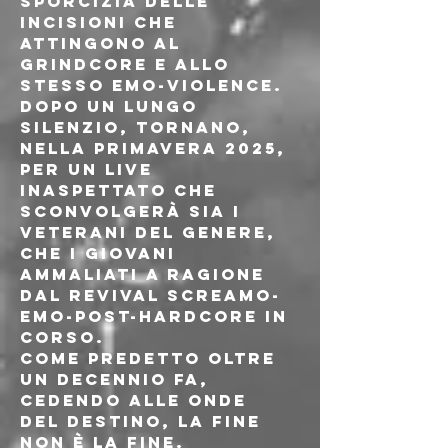
sporcizia delle 
incisioni che 
attingono al 
grindcore e allo 
stesso emo-violence.
Dopo un lungo 
silenzio, tornano, 
nella primavera 2025, 
per un live 
inaspettato che 
sconvolgerà sia i 
veterani del genere, 
che i giovani 
ammaliati a ragione 
dal revival screamo-
emo-post-hardcore in 
corso.
Come predetto oltre 
un decennio fa, 
cedendo alle onde 
del destino, la fine 
non è la fine.