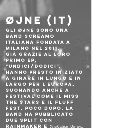
ØJNE (IT)
Gli Øjne sono una 
band screamo 
italiana fondata a 
Milano nel 2011.
Già grazie al loro 
primo EP, 
"Undici/Dodici", 
hanno presto iniziato 
a girare in lungo e in 
largo per l'Europa, 
suonando anche a 
festival come il Miss 
The Stars e il Fluff 
Fest. Poco dopo, la 
band ha pubblicato 
due split con 
Rainmaker e Улыбайся Ветру, 