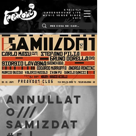
STRICTLY
UNDERGROUND LIVE
MUSIC VENUE SINCE
2012
ANNULLAT
O///
SAMIZDAT