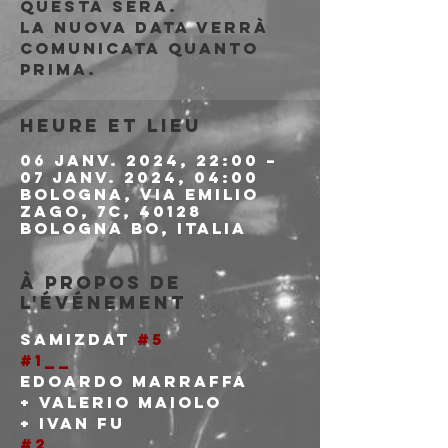
questa sera.
La nuova data verrà
comunicata quanto
prima.
Heure et lieu
06 janv. 2024, 22:00 –
07 janv. 2024, 04:00
Bologna, Via Emilio
Zago, 7c, 40128
Bologna BO, Italia
À propos de
l'événement
SAMIZDAT 
#5
#1__
Edoardo Marraffa

+ Valerio Maiolo

+ Ivan Fu
#2__