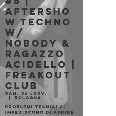
#5 |
Aftersho
w TECHNO
w/
Nobody &
Ragazzo
Acidello |
Freakout
Club
sam. 06 janv.
  |  
Bologna
Problemi tecnici ci
impediscono di aprire