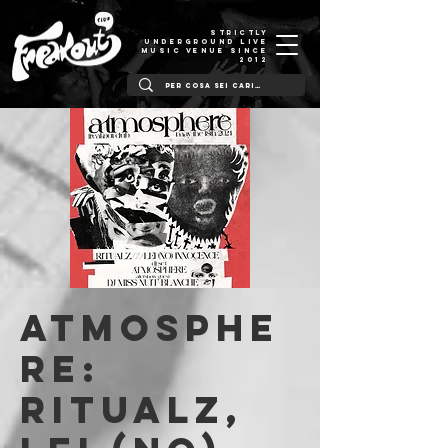
STRICTLY
UNDERGROUND LIVE
MUSIC VENUE SINCE
2012
Atmosphe
re:
Ritualz,