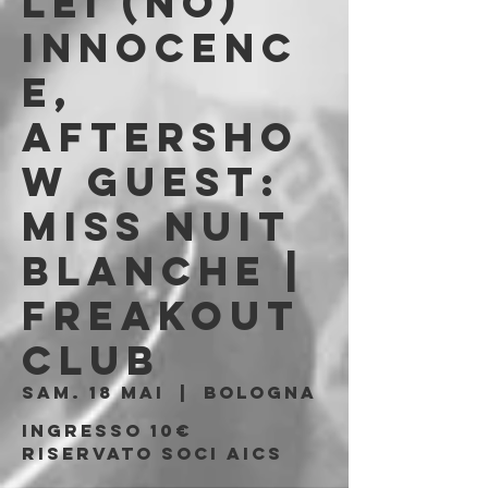
Lei (No)
Innocenc
e,
Aftersho
w guest:
Miss Nuit
Blanche |
Freakout
Club
sam. 18 mai
  |  
Bologna
Ingresso 10€
riservato soci AICS