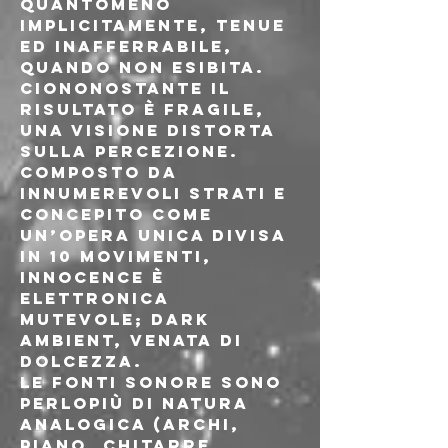
quantomeno 
implicitamente, tenue 
ed inafferrabile, 
quando non esibita. 
Ciononostante il 
risultato è fragile, 
una visione distorta 
sulla percezione.

Composto da 
innumerevoli strati e 
concepito come 
un’opera unica divisa 
in 10 movimenti, 
Innocence è 
elettronica 
mutevole; dark 
ambient, venata di 
dolcezza.

Le fonti sonore sono 
perlopiù di natura 
analogica (archi, 
piano, chitarre, 