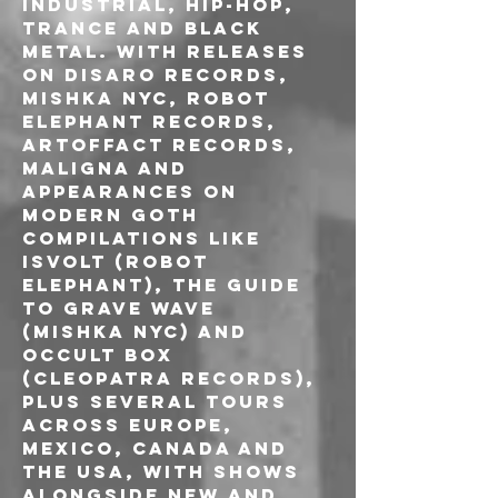
industrial, hip-hop, 
trance and black 
metal. With releases 
on Disaro Records, 
Mishka NYC, Robot 
Elephant Records, 
Artoffact Records, 
Maligna and 
appearances on 
modern goth 
compilations like 
Isvolt (Robot 
Elephant), The Guide 
to Grave Wave 
(Mishka NYC) and 
Occult Box 
(Cleopatra Records), 
plus several tours 
across Europe, 
Mexico, Canada and 
the USA, with shows 
alongside new and 