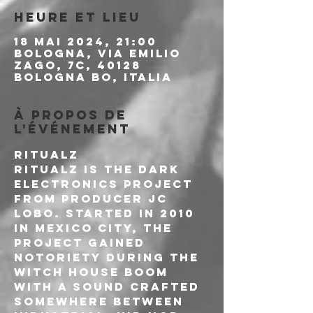
Heure et lieu
18 mai 2024, 21:00
Bologna, Via Emilio
Zago, 7c, 40128
Bologna BO, Italia
À propos de
l'événement
RITUALZ

Ritualz is the dark 
electronics project 
from producer JC 
Lobo. Started in 2010 
in Mexico City, the 
project gained 
notoriety during the 
witch house boom 
with a sound crafted 
somewhere between 