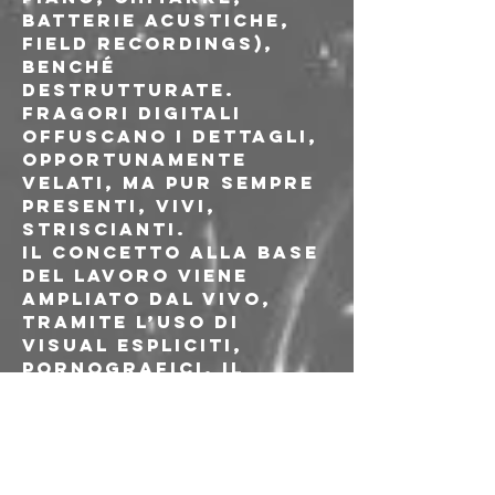
batterie acustiche, 
field recordings), 
benché 
destrutturate. 
Fragori digitali 
offuscano i dettagli, 
opportunamente 
velati, ma pur sempre 
presenti, vivi, 
striscianti.

Il concetto alla base 
del lavoro viene 
ampliato dal vivo, 
tramite l’uso di 
visual espliciti, 
pornografici. Il 
montaggio serrato di 
pellicole rinvenute 
in formato super 8 (in 
seguito 
digitalizzate), 