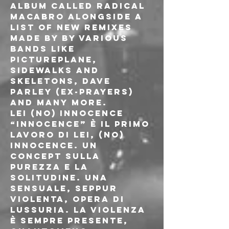
album called RADICAL 
MACABRO alongside a 
list of new remixes 
made by by various 
bands like 
Pictureplane, 
Sidewalks and 
skeletons, Dave 
Parley (ex-Prayers) 
and many more.
LEI (NO) INNOCENCE

“Innocence” è il primo 
lavoro di Lei, (No) 
innocence. Un 
concept sulla 
purezza e la 
solitudine. Una 
sensuale, seppur 
violenta, opera di 
lussuria. La violenza 
è sempre presente, 