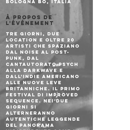
Bologna BO, Italia
À propos de
l'événement
Tre giorni, due 
location e oltre 20 
artisti che spaziano 
dal noise al post-
punk, dal 
cantautorato psych 
alla darkwave e 
dall'indie americano 
alle nuove leve 
britanniche. Il primo 
festival di Improved 
Sequence. Nei due 
giorni si 
alterneranno 
autentiche leggende 
del panorama 