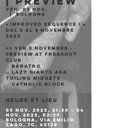
| PREVIEW
ven. 03 nov.
  |  
Bologna
● IMPROVED SEQUENCE I ●
dal 3 al 5 Novembre
2023
>> Ven 3 Novembre -
Preview at Freakout
Club
→ Baratro
→ Lazy Giants aka
Toiling Midgets
→ Catholic Block
Heure et lieu
03 nov. 2023, 21:30 – 04
nov. 2023, 02:29
Bologna, Via Emilio
Zago, 7c, 40128