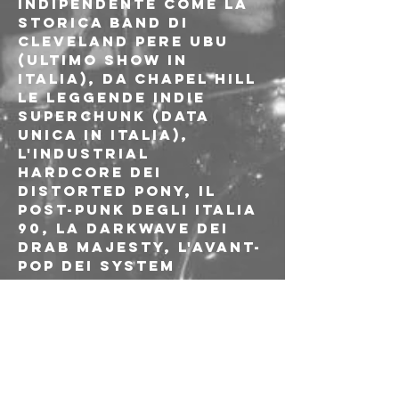
indipendente come la 
storica band di 
Cleveland Pere Ubu 
(ultimo show in 
Italia), da Chapel Hill 
le leggende indie 
Superchunk (data 
unica in Italia), 
l'industrial 
hardcore dei 
Distorted Pony, il 
post-punk degli Italia 
90, la darkwave dei 
Drab Majesty, l'avant-
pop dei System 
Exclusive, il weirdo-
punk dei Toiling 
Midgets.
Molti altri si 
aggiungeranno alla 
line-up con il 
secondo annuncio a 