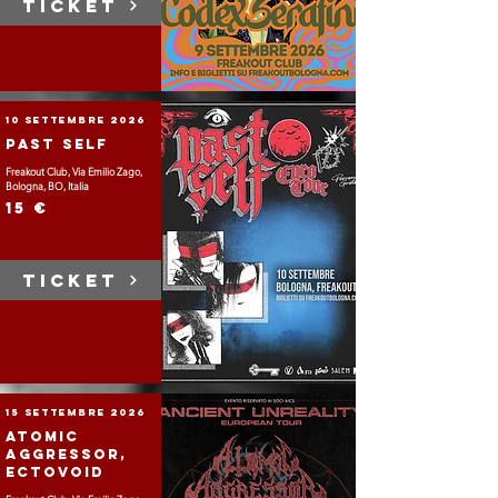
TICKET
10 settembre 2026
Past Self
Freakout Club, Via Emilio Zago,
Bologna, BO, Italia
15 €
TICKET
15 settembre 2026
Atomic
Aggressor,
Ectovoid