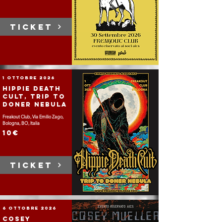
TICKET
1 ottobre 2026
Hippie Death
Cult, Trip To
Doner Nebula
Freakout Club, Via Emilio Zago,
Bologna, BO, Italia
10€
TICKET
6 ottobre 2026
Cosey