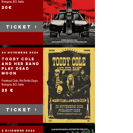
Bologna, BO, Italia
20€
TICKET
26 novembre 2026
Toody Cole
and her band
play Dead
Moon
Freakout Club, Via Emilio Zago,
Bologna, BO, Italia
25 €
TICKET
2 dicembre 2026