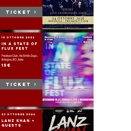
TICKET
18 ottobre 2026
In A State Of
Flux Fest
Freakout Club, Via Emilio Zago,
Bologna, BO, Italia
15€
TICKET
23 ottobre 2026
Lanz Khan +
Guests