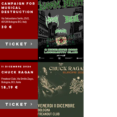
Campaign for
Musical
Destruction
Via Sebastiano Serlio, 25/2,
40128 Bologna BO, Italy
30 €
TICKET
11 dicembre 2026
Chuck Ragan
Freakout Club, Via Emilio Zago,
Bologna, BO, Italia
18,19 €
TICKET