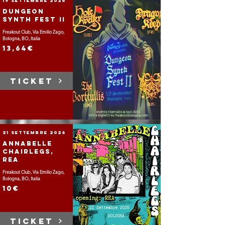
19 settembre 2026
Dungeon
Synth Fest II
Freakout Club, Via Emilio Zago,
Bologna, BO, Italia
13,64€
TICKET
21 settembre 2026
Annabelle
Chairlegs,
Rea
Freakout Club, Via Emilio Zago,
Bologna, BO, Italia
10€
TICKET