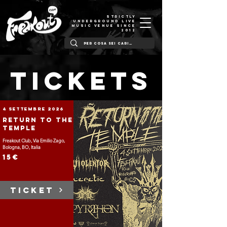
STRICTLY
UNDERGROUND LIVE
MUSIC VENUE SINCE
2012
TICKETS
4 settembre 2026
Return To The
Temple
Freakout Club, Via Emilio Zago,
Bologna, BO, Italia
15€
TICKET