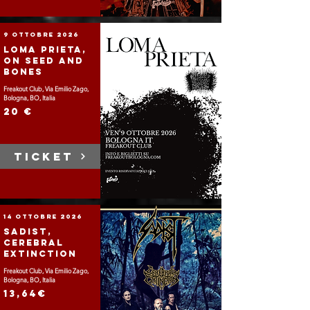
9 ottobre 2026
Loma Prieta,
On Seed And
Bones
Freakout Club, Via Emilio Zago,
Bologna, BO, Italia
20 €
TICKET
14 ottobre 2026
Sadist,
Cerebral
Extinction
Freakout Club, Via Emilio Zago,
Bologna, BO, Italia
13,64€