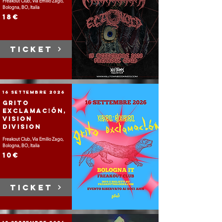
Freakout Club, Via Emilio Zago,
Bologna, BO, Italia
18€
TICKET
16 settembre 2026
Grito
Exclamac!ón,
Vision
Division
Freakout Club, Via Emilio Zago,
Bologna, BO, Italia
10€
TICKET